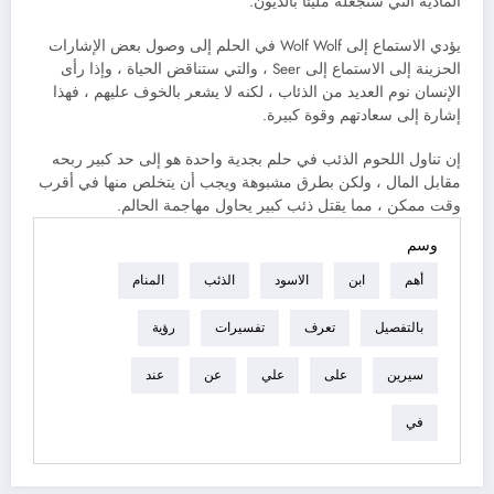
المادية التي ستجعله مليئًا بالديون.
يؤدي الاستماع إلى Wolf Wolf في الحلم إلى وصول بعض الإشارات
الحزينة إلى الاستماع إلى Seer ، والتي ستناقض الحياة ، وإذا رأى
الإنسان نوم العديد من الذئاب ، لكنه لا يشعر بالخوف عليهم ، فهذا
إشارة إلى سعادتهم وقوة كبيرة.
إن تناول اللحوم الذئب في حلم بجدية واحدة هو إلى حد كبير ربحه
مقابل المال ، ولكن بطرق مشبوهة ويجب أن يتخلص منها في أقرب
وقت ممكن ، مما يقتل ذئب كبير يحاول مهاجمة الحالم.
وسم
أهم
ابن
الاسود
الذئب
المنام
بالتفصيل
تعرف
تفسيرات
رؤية
سيرين
على
علي
عن
عند
في