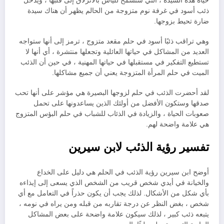
حياة هذه السيدة ، التي ستسمح لليأس بالانزلاق إلى قلبها ، ويدخل
ذئب أسود في غرفة نوم متزوجة من الحالم يظهر أن هناك سيدة
ضارة تحيط بزوجها.
وهي تراقب ذئبًا أسود في حلم مقعد متزوج ، ترمز إلى أنها ستواجه
العديد من المشاكل في حياتها العائلية وتجعلها منتشرة ، أي أنها لا
تستطيع التفكير في مستقبلها في حياتها المهنية ، في حين أن الذئب
الميت في حلم المرأة المتزوجة يعني أن جميع مشاكلها.
لقد أحضرت الذئب في حلم لزوجها البصيرة هي مؤشر على أنها تحب
صدقها وستكون الأفضل من أولئك الذين يساعدونها على تحمل
صعوبات الحياة ، والزيادة في الذئاب للشباب في حلم البؤس المتزوج
هي علامة واضحة لهم.
تفسير رؤية الذئب لابن سيرين
أوضح ابن سيرين رؤية الذئب في الحلم هي دليل على الخداع
والخيانة في أيدي شخص قريب من الشخص الذي يسعى إلى إيذاءه
بأي شكل من الأشكال. لذلك يجب أن يكون حذراً في التعامل مع أي
شخص ، بغض النظر عن درجة تقاربه من قبله ومن يراه في نومه ،
يتبعه ذئب كبير ، لذلك سيكون علامة واضحة على بعض المشاكل