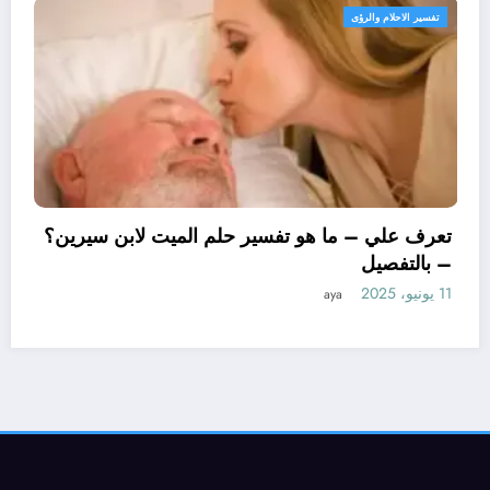
تفسير الاحلام والرؤى
تعرف علي – ما هو تفسير حلم
– بالتفصيل
11 يونيو، 2025
aya
ن سيرين لتفسير حلم
يل