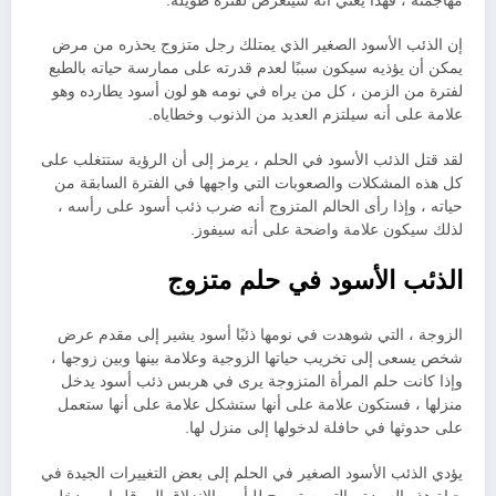
مهاجمته ، فهذا يعني أنه سيتعرض لفترة طويلة.
إن الذئب الأسود الصغير الذي يمتلك رجل متزوج يحذره من مرض
يمكن أن يؤذيه سيكون سببًا لعدم قدرته على ممارسة حياته بالطبع
لفترة من الزمن ، كل من يراه في نومه هو لون أسود يطارده وهو
علامة على أنه سيلتزم العديد من الذنوب وخطاياه.
لقد قتل الذئب الأسود في الحلم ، يرمز إلى أن الرؤية ستتغلب على
كل هذه المشكلات والصعوبات التي واجهها في الفترة السابقة من
حياته ، وإذا رأى الحالم المتزوج أنه ضرب ذئب أسود على رأسه ،
لذلك سيكون علامة واضحة على أنه سيفوز.
الذئب الأسود في حلم متزوج
الزوجة ، التي شوهدت في نومها ذئبًا أسود يشير إلى مقدم عرض
شخص يسعى إلى تخريب حياتها الزوجية وعلامة بينها وبين زوجها ،
وإذا كانت حلم المرأة المتزوجة يرى في هربس ذئب أسود يدخل
منزلها ، فستكون علامة على أنها ستشكل علامة على أنها ستعمل
على حدوثها في حافلة لدخولها إلى منزل لها.
يؤدي الذئب الأسود الصغير في الحلم إلى بعض التغييرات الجيدة في