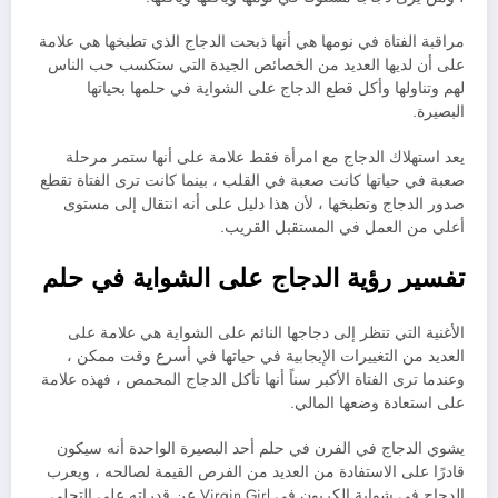
مراقبة الفتاة في نومها هي أنها ذبحت الدجاج الذي تطبخها هي علامة
على أن لديها العديد من الخصائص الجيدة التي ستكسب حب الناس
لهم وتناولها وأكل قطع الدجاج على الشواية في حلمها بحياتها
البصيرة.
يعد استهلاك الدجاج مع امرأة فقط علامة على أنها ستمر مرحلة
صعبة في حياتها كانت صعبة في القلب ، بينما كانت ترى الفتاة تقطع
صدور الدجاج وتطبخها ، لأن هذا دليل على أنه انتقال إلى مستوى
أعلى من العمل في المستقبل القريب.
تفسير رؤية الدجاج على الشواية في حلم
الأغنية التي تنظر إلى دجاجها النائم على الشواية هي علامة على
العديد من التغييرات الإيجابية في حياتها في أسرع وقت ممكن ،
وعندما ترى الفتاة الأكبر سناً أنها تأكل الدجاج المحمص ، فهذه علامة
على استعادة وضعها المالي.
يشوي الدجاج في الفرن في حلم أحد البصيرة الواحدة أنه سيكون
قادرًا على الاستفادة من العديد من الفرص القيمة لصالحه ، ويعرب
الدجاج في شواية الكربون في Virgin Girl عن قدراته على التحلي