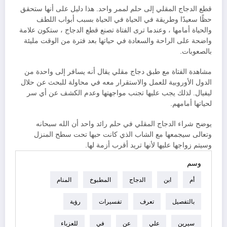
قطع الدجاج المقلي إلى حلم لممر واحد. هذا دليل على أنها ستحقق
حظًا سعيدًا وطريقة في الحياة في الحياة بسبب أبواب اللطف
والحياة أمامها ، وعندما ترى الفتاة تصنع قطع الدجاج ، ستكون علامة
واضحة على الراحة والسعادة في حياتها بعد فترة من الوقت مليئة
بالصعوبات.
مشاهدة الفتاة مع طبق دجاج مقلي يقال أنه يسافر إلى واحدة من
الدول الأوروبية للعمل والاستقرار معه في محاولة للبحث عن حلال
ليفيال. لذلك يجب عليها تجنب مواجهتها وعدم الكشف عن أي سر
لحياتها أمامهم.
يوضح شراء الدجاج المقلي في حلم رائد واحد أن الله سبحانه
وتعالى سيجمعها مع الشاب الذي كانت حبها تحت سطح المنزل
وسيتم زواجها عليها لأنها تريد أقرب أزمة لها.
وسم
أم
ابن
الدجاج
المطبوخ
المنام
بالتفصيل
تعرف
تفسيرات
رؤية
سيرين
علي
عن
في
للعزباء