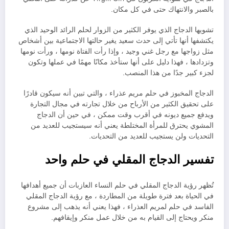
بالصبر والانتهاك حتى في كل مكان.
تشويها الدجاج الذي يوفر الكثير من الزوار لحلم الرائد الوحيد الذي
يكتشفها أنها تأتي إلى حدث سعيد يغير حالتها الاجتماعية بين أشخاص
مثل زواجها مع رجل غني وجيد ، وإذا رأت الفتاة نومها ، ورأت نومها
وتزدادها ، فهذا دليل على أنها ستأخذ مكانًا مهمًا في عملها وتكون
لجزء كبير جدًا من هذا المنصب.
الدجاج المخبوز في حلم مريم عذراء ، والتي تبين أنه سيكون قادرًا
على تحقيق الكثير من الأرباح من خلال تجارته في مجال التجارة
ويدفع جميع ديونه في أقرب وقت ممكن ، في حين أن الدجاج
المشوي يحترق للمرأة المختلطة يعني أنه سيستجيب للعديد من
التحديات ولن يستجيب للعديد من التحديات.
تفسير الدجاج المقلي في حلم واحد
تُظهر رؤية الدجاج المقلي في حلم النساء العازبات أن جميع أهدافها
في الحياة بعد فترة طويلة من المطاردة ، مع رؤية الدجاج المقلي
الفاسد في حلم لمريم العذراء ، فهذا يعني أنه يذهب إلى مشروع
منكر ويحتاج إلى القيام به من خلال عمل منكر وإيقافهم.