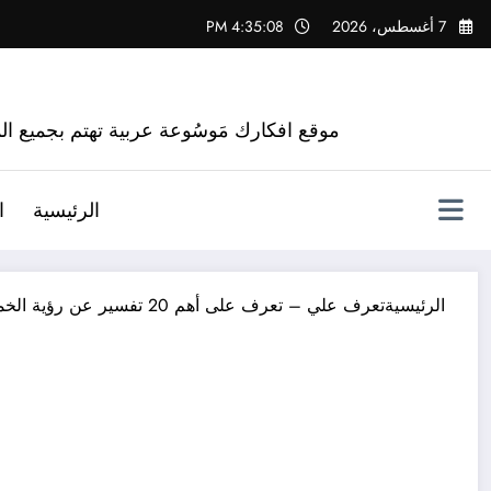
لتجاوز
7 أغسطس، 2026
4:35:09 PM
لى
لمحتوى
موقع افكارك مَوسُوعة عربية تهتم بجميع الم
الرئيسية
ا
الرئيسية
تعرف علي – تعرف على أهم 20 تفسير عن رؤية الخمسين ريال في المنام لابن سيرين – بالتفصيل