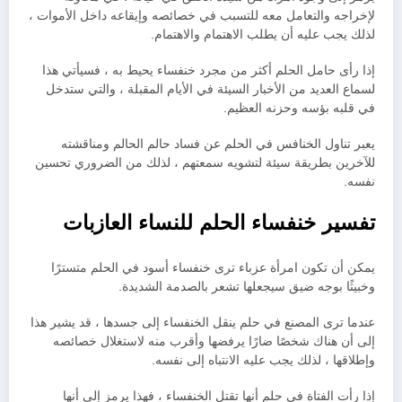
لإخراجه والتعامل معه للتسبب في خصائصه وإيقاعه داخل الأموات ،
لذلك يجب عليه أن يطلب الاهتمام والاهتمام.
إذا رأى حامل الحلم أكثر من مجرد خنفساء يحيط به ، فسيأتي هذا
لسماع العديد من الأخبار السيئة في الأيام المقبلة ، والتي ستدخل
في قلبه بؤسه وحزنه العظيم.
يعبر تناول الخنافس في الحلم عن فساد حالم الحالم ومناقشته
للآخرين بطريقة سيئة لتشويه سمعتهم ، لذلك من الضروري تحسين
نفسه.
تفسير خنفساء الحلم للنساء العازبات
يمكن أن تكون امرأة عزباء ترى خنفساء أسود في الحلم متسترًا
وخبيثًا بوجه ضيق سيجعلها تشعر بالصدمة الشديدة.
عندما ترى المصنع في حلم ينقل الخنفساء إلى جسدها ، قد يشير هذا
إلى أن هناك شخصًا ضارًا يرفضها وأقرب منه لاستغلال خصائصه
وإطلاقها ، لذلك يجب عليه الانتباه إلى نفسه.
إذا رأت الفتاة في حلم أنها تقتل الخنفساء ، فهذا يرمز إلى أنها