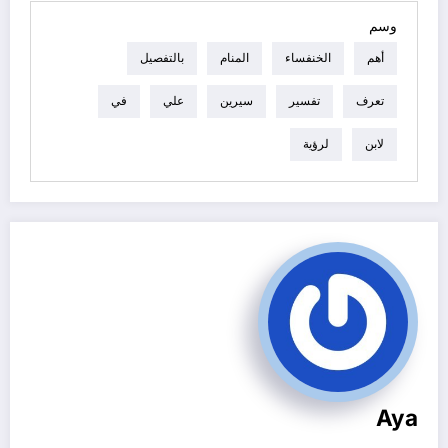
وسم
أهم
الخنفساء
المنام
بالتفصيل
تعرف
تفسير
سيرين
علي
في
لابن
لرؤية
Aya