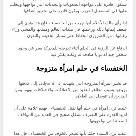
ستكون قادرة على مواجهة الصعوبات والتحديات التي تواجهها وتتغلب
عليها في المستقبل القريب وتكون قادرة على تحقيق أهدافها.
إذا رأى مالك الأحلام أنها تهرب من الخنفساء ، فإن هذا يؤدي إلى
ضعف إيمانها بالله ورحمتها في ملذات العالم وممتعها والمشي وراء
رغباتها ، من الضروري الحفاظ على مسار الحقيقة والتقوى.
الدفاع عن الرؤية في الحلم أثناء تعرضه للمعركة يعبر عن وجود
شخص جيد له نوايا صادقة له ولكنه يفكر فيه
الخنفساء في حلم امرأة متزوجة
قد تشير المرأة المتزوجة التي شهدت إلى Ladybird إلى علاقتها
بزوجها بسبب مظاهر العديد من الاختلافات والاختلافات بينهما ومن
المرجح أن تتوصل إلى الطلاق.
عندما ترى امرأة في حلم أنها تقتل الخنفساء ، فهذه علامة على أن
لديها القدرة على التصرف بشكل صحيح في العديد من المواقف
الصعبة التي يواجهونها.
عندما ترى السيدة حلمًا بأنها تشعر بالخوف من الخنفساء ، فإن هذا