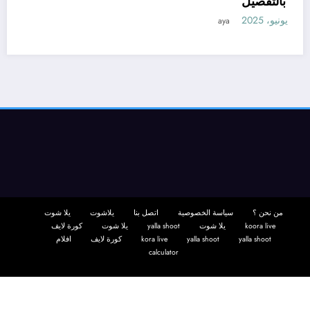
– بالتفصيل
11 يونيو، 2025
aya
من نحن ؟
سياسة الخصوصية
اتصل بنا
يلاشوت
يلا شوت
koora live
يلا شوت
yalla shoot
يلا شوت
كورة لايف
yalla shoot
yalla shoot
kora live
كورة لايف
افلام
calculator