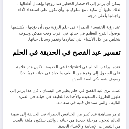
يمكن أن يرمز إلى الاختصار الخطير ضد زوجها وإهمال أطفالها ،
لذلك عليها أن تتكيف مع سلوكياتها وأن تكون على استعداد لأداء
واجباتها بأعلى درجة.
عند رؤية الخنفساء الحمراء في حلم الرؤية دون أن يؤذيها ، يكتشفها
بوصول الفرج العظيم في حياتها في أقرب وقت ممكن وسوف
يتخلص من كل الأشياء التي تطاردها وتغمر وسائل حياتها.
تفسير عيد الفصح في الحديقة في الحلم
عندما يراقب الحالم في Ladybird في الحديقة ، تكون هذه علامة
على الوصول إلى وفرة من اللطف والحياة في حياته قريبًا جدًا
وسوف ينعم بكي لقمة العيش.
عندما ترى عيد الفصح في حلم يطير في البستان ، فإن هذا يرمز إلى
ظهور الظروف السعيدة والأحداث اللطيفة في حياته في الفترة
التالية ، والتي ستدخل قلبه في سعادته.
ترمز مشاهدة عدد كبير من الخنافس الحمراء في الحديقة إلى شهية
الحالم لدخول مرحلة جديدة من حياته ، والتي ستكون مليئة بالعديد
من التغييرات الإيجابية والأشياء الجيدة.