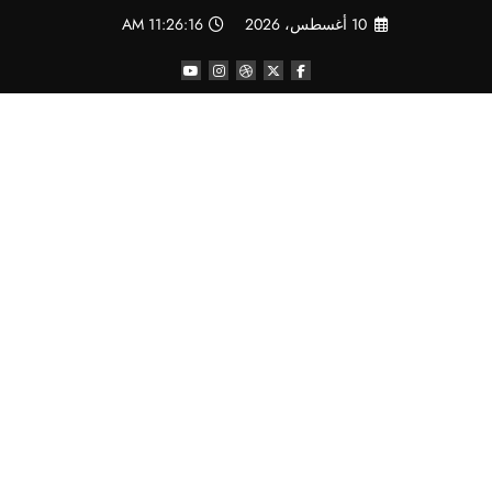
لتجاوز
10 أغسطس، 2026
11:26:17 AM
لى
لمحتوى