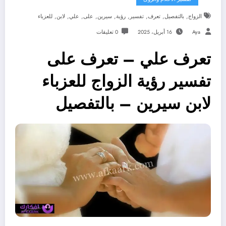
,
,
,
,
,
,
,
,
,
الزواج
بالتفصيل
تعرف
تفسير
رؤية
سيرين
على
علي
لابن
للعزباء
Aya
16 أبريل، 2025
0 تعليقات
تعرف علي – تعرف على
تفسير رؤية الزواج للعزباء
لابن سيرين – بالتفصيل