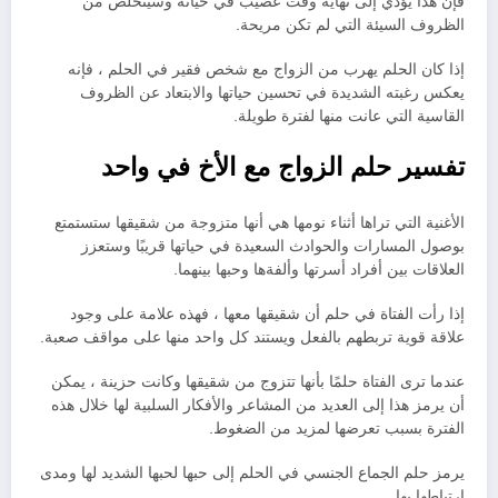
فإن هذا يؤدي إلى نهاية وقت عصيب في حياته وسيتخلص من
الظروف السيئة التي لم تكن مريحة.
إذا كان الحلم يهرب من الزواج مع شخص فقير في الحلم ، فإنه
يعكس رغبته الشديدة في تحسين حياتها والابتعاد عن الظروف
القاسية التي عانت منها لفترة طويلة.
تفسير حلم الزواج مع الأخ في واحد
الأغنية التي تراها أثناء نومها هي أنها متزوجة من شقيقها ستستمتع
بوصول المسارات والحوادث السعيدة في حياتها قريبًا وستعزز
العلاقات بين أفراد أسرتها وألفةها وحبها بينهما.
إذا رأت الفتاة في حلم أن شقيقها معها ، فهذه علامة على وجود
علاقة قوية تربطهم بالفعل ويستند كل واحد منها على مواقف صعبة.
عندما ترى الفتاة حلمًا بأنها تتزوج من شقيقها وكانت حزينة ، يمكن
أن يرمز هذا إلى العديد من المشاعر والأفكار السلبية لها خلال هذه
الفترة بسبب تعرضها لمزيد من الضغوط.
يرمز حلم الجماع الجنسي في الحلم إلى حبها لحبها الشديد لها ومدى
ارتباطها بها.