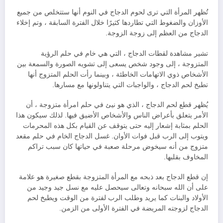
تُظهر المرأة التي ترى لحوم الدجاج في النوم أنها ستتخلص من جميع
الأوزان والضغوط التي تطاردها كثيرًا خلال الفترة السابقة ، وتم إخلاء
الدجاج من العظم إلى زوجة الزوجة.
تشير مشاهدة لقطات الدجاج ، التي هي خام في حلم الرؤية
المتزوجة ، إلى وجود شخص يسعى إلى تشويه الصورة والسمعة بين
الأشخاص ذوي الاتهامات الخاطئة ، وبينما رأت الحلم المتزوج أنها
تطبخ لحم الدجاج ، والواجبات التي يتناولونها مع مسارها.
يُظهر قطع لحم الدجاج ، الذي هو نيئ في حلم امرأة متزوجة ، أن
الأمر يتعلق بأعراض الناس والأشخاص الأضيق فيها. لذلك سيكون هذا
الحلم بمثابة إشعار إليه حتى يتوقف عن القيام بكل هذه المحرمات
ويتوب إلى الرب قبل فوات الأوان. غسل الدجاج الخام في حلم مقعد
متزوج من أنه سيخوض مرحلة صعبة في حياتها كان سبب تراكم
المخاوف بقلبها.
إن قطع الدجاج بعد ذبحه مع المرأة المتزوجة بقطع صغيرة هو علامة
على أن الله سبحانه وتعالى سيحصل عليه مع نسل جيد وجيد من
الأولاد والبنات كما يريد وطلب الرب لفترة من الوقت ويطبخ لحم
الدجاج لزوجته المريضة في الفترة الأولى من الزمن.