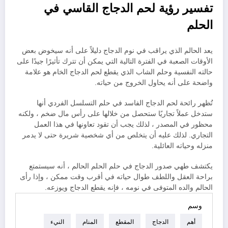
تفسير رؤية لحم الدجاج القاسي في
الحلم
يعد الحالم الذي يراقب في نوم الدجاج دليلاً على أنه سيخوض بعض
الأوقات الصعبة في الفترة التالية التي يمكن أن تترك تأثيرًا جيدًا على
حالته النفسية وحلم الشاب الذي يقطع لحم الدجاج الخام هو علامة
واضحة على أنه يحاول الخروج من حياته.
تُظهر رائحة لحم الدجاج الفاسد في حلم التسلسل الفردي أنها
ستدخل عملاً تجاريًا ستحصل من خلالها على رأس مال ضخم ، ولكنه
محظور في المصدر ، لذلك يجب أن تقود تعاونها في هذا العمل
التجاري. لذلك عليه أن يتخلص من أي شخصية شريرة حتى لا يدمر
منزله وحياته العائلية.
يكتشف طهي صدور الدجاج في حلم الحلم الحالم ، أنه سيستمتع
براحة العقل واللطف طوال حياته في أقرب وقت ممكن ، وإذا رأى
الحالم والده المتوفى في نومه ، فإنه يقطع الدجاج ويوزعه.
وسم
أهم
الدجاج
المقطع
المنام
النيء