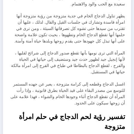
سعيدة مع الحب والود والاهتمام.
يظهر تناول الدجاج الخام في جدية متزوجة من رؤية متزوجة أنها
امرأة فاسدة وتشارك في جلسات القيل والقال. لذلك ، عليها أن
تقترب من سيدها حتى تشوه كل تصرفاتها السيئة ، ومن ترى في
حلمها أنها تقطع الدجاج الخام وتطهوها ، بحيث تكون علامة واضحة
على أنها تبذل كل جهودها حتى يقدم زوجها وبلدها حياة آمنة وآمنة.
المرأة التي ترى نومها بأنها تقطع صدور الدجاج إلى شرائح لقليها ،
لأنها إنجيل جيد لظهور حدث جيد وستضيف إلى حياتها في الحياة
والفرح ، لقطع الدجاج بالبطاطا في طباخ في الفرج إلى امرأة مالكة
حياتها في المستقبل.
اغسل الدجاج وقطعه إلى كرامة متزوجة ، يعبر عن جهده المستمر
للتوسع من مصدر البقاء على قيد الحياة بطرق قانونية ، وإذا رأت
المرأة أن تقطع الدجاج أثناء وجودها الخام والشواء ، فهذا علامة على
أن زوجها سيكون على الحدود.
تفسير رؤية لحم الدجاج في حلم امرأة
متزوجة