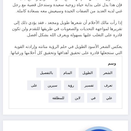
فإن هذا يدل على بداية حياة زوجية سعيدة وستدخل قضية مع رجل
غني لديه العديد من الصفات الجيدة وسيعيش معه بسعادة كاملة.
إذا رأت مالك الأحلام أن شعرها طويل ومجعد ، فقد يؤدي ذلك إلى
تقريرها لمواجهة التحديات والصعوبات في طريقها للتقدم ولن تكون
قادرة على التغلب عليها بسهولة ويعرف الله بشكل أفضل.
يعكس الشعر الأسود الطويل في حلم الرؤية متانته وإرادته القوية
التي ستجعلها قادرة على تحقيق أهدافها وتحقيق كل أحلامها ورغباتها.
وسم
الشعر
الطويل
المنام
بالتفصيل
تعرف
تفسير
رؤية
سيرين
على
علي
في
لابن
للمطلقة