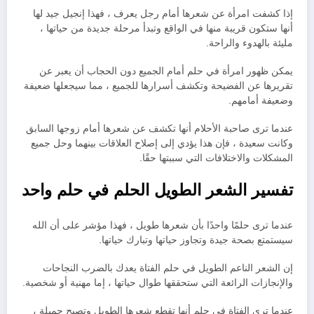
إذا كشفت امرأة عن شعرها أمام رجل يعرف ، فهذا إنجيل جيد لها
أنها ستكون قريبة منها في الواقع وتبدأ مرحلة جديدة من حياتها ،
مليئة بالهدوء والراحة.
يمكن ظهور امرأة في حلم أمام الجميع دون الحجاب أن يعبر عن
تقريرها عن الفضيحة وتكشف أسرارها للجميع ، مما سيجعلها ضعيفة
وضعيفة أمامهم.
عندما ترى صاحبة الأحلام أنها تكشف عن شعرها أمام زوجها السابق
وكانت سعيدة ، فإن هذا يؤدي إلى إصلاح العلاقات بينهما وحل جميع
المشكلات والاختلافات التي سببتها حقًا.
تفسير الشعر الطويل الحلم في حلم واحد
عندما ترى حلمًا واحدًا بأن شعرها طويل ، فهذا مؤشر على أن الله
سيستمتع بصحة جيدة وتجاوز حياتها وتبارك حياتها.
إن الشعر الناعم الطويل في حلم الفتاة يعدك بالضرب النجاحات
والإنجازات الرائعة التي ستحققها طوال حياتها ، إما مهنية أو شخصية.
عندما ترى الفتاة في حلم أنها تقطع شعرها الطويل وتصبح جميلة ،