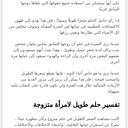
على أنها ستتمكن من استعادة جميع حقوقها التي تلقاها زوجها
السابق قريبًا.
إذا رأى حامل الحلم شعرًا طويلًا وسودًا ، فإن هذا يؤدي إلى ظهور
الاكتشافات العظيمة في حياتها في الفترة المقبلة وسوف تتخلص من
كل الأشياء التي تطاردها وتغمر رزقها.
عندما ترى السيدة في حلم أن زوجها السابق يجلس بجوار شخص
ميت وكان لديه شعر جميل وطويل ، وهذا يثبت أنهم سيعودون إلى
بعضهم البعض مرة أخرى وأن الراحة والهدوء سيعود إلى حياتها مرة
أخرى.
عندما ترى ما هو خاص أثناء النوم ، فإنها تقطع شعرها الطويل
وأصبحت قبيحة ، فإن هذا يمكن أن يرمز إلى مرور العديد من
الأزمات المتتالية خلال هذه الفترة ولن تكون قادرة على التغلب عليه
بسهولة.
تفسير حلم طويل لامرأة متزوجة
كانت مشاهدة الشعر الطويل في حلم متزوج وكان مظهره جيدًا ،
معربًا عن استقرار حياتها العائلية ، واختفاء الاختلافات والاختلافات