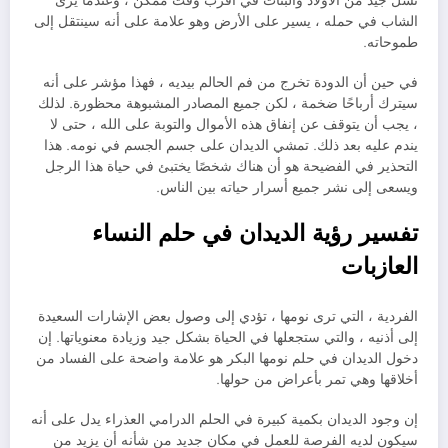
نسل جيد من الأولاد والبنات في أقرب وقت ممكن ، وعندما يرى
الشاب في حمله ، يسير على الأرض وهو علامة على أنه سينتقل إلى
طموحاته.
في حين أن الدودة تخرج من فم الحالم بيديه ، فهذا مؤشر على أنه
سيترك أرباحًا ضخمة ، لكن جميع المصادر المشبوهة محظورة. لذلك
، يجب أن يتوقف عن إنفاق هذه الأموال والتوبة على الله ، حتى لا
يندم عليه بعد ذلك. تمشي الديدان على جسم الجسم في نومه. هذا
التحذير في الفضيحة هو أن هناك شخصًا يختبئ في حياة هذا الرجل
ويسعى إلى نشر جميع أسرار حياته بين الناس.
تفسير رؤية الديدان في حلم النساء
العازبات
الفردية ، التي ترى نومها ، تؤدي إلى وصول بعض الإشارات السعيدة
إلى أذنيه ، والتي ستجعلها في الحياة بشكل جيد وزيادة معنوياتها. إن
دخول الديدان في حلم نومها البكر هو علامة واضحة على الفساد من
أخلاقها وهي تمر بأعراض من حولها.
إن وجود الديدان بكمية كبيرة في الحلم الدرامي العذراء يدل على أنه
سيكون لديه الفرصة للعمل في مكان جديد من شأنه أن يزيد من