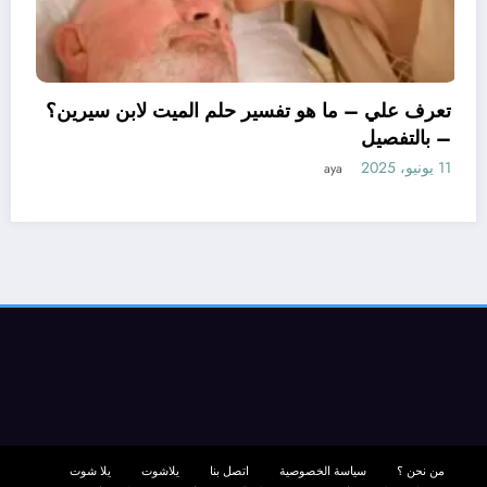
تعرف علي – ما هو تفسير ح
– بالتفصيل
11 يونيو، 2025
aya
بن سيرين لتفسير حلم
صيل