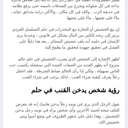
بداءه في كل صلواته ويخرج من الصدقات باسمه حتى يرفع نظامه
في حديقة الرب ، والله في كل مكان ، والأكثر دراية بحدائق حياته ،
بناءً على شعبها ، بناءً على شعبها.
إن بيع الحشيش أو التجارة مع المخدرات في حلم التسلسل الفردي
يرمز إلى ربحه للكثير من المال بشكل غير قانوني ، وعندما يرى
الإنسان في حلمه أنه يلف حشيش السجائر ، يعد هذا دليلًا على
الفشل في تحقيق جهوده لتحقيق ما يطمح إليه.
تُظهر الإشارة إلى الشخص الذي يشرب الحشيش في حلم حالم
متزوج أنه يظهر العديد من الصفات الجيدة التي ستجعله يكتسب حب
الناس بسهولة ، ولكن إذا رأى الحالم ضباط الشرطة ، فقد اعتقل
رجلاً يعرف كيفية شراء القنب ، لذلك يرغب في شراء القنب.
رؤية شخص يدخن القنب في حلم
يقول الرجل الذي يرى في نومه رجلاً يدخن هاسك إنه قد يتعرض
للتلف نتيجة لحسد الآخرين وأي شخص يراه في نومه رجل يدخن
الحشيش ، وهذا دليل على تدهور الظروف في وضع أسوأ ويتم
تخصيص الله.