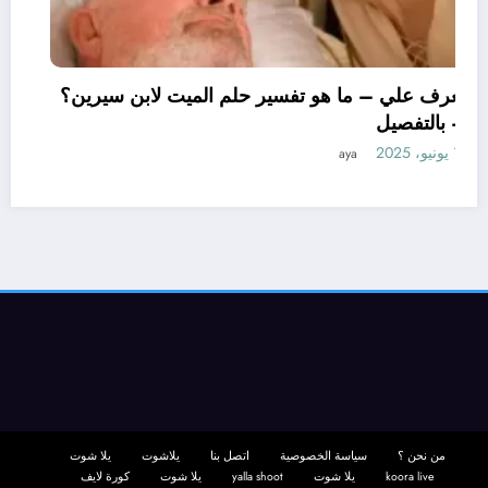
تعرف علي – ما هو تفسير حلم الميت لابن سيرين؟
– بالتفصيل
11 يونيو، 2025
aya
من نحن ؟
سياسة الخصوصية
اتصل بنا
يلاشوت
يلا شوت
koora live
يلا شوت
yalla shoot
يلا شوت
كورة لايف