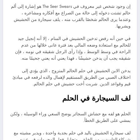
إن وجود شخص غير معروف في The Seer Swears هو إشارة إلى ألم
حالم تشتت دخوله إلى حالة من الصراع مع أفكاره ومشاعره ،
وعندما يرى الحالم شخصًا بالقرب منه ، يلف سيجارة من الحشيش
ويشربها.
في حين أنه رفض تدخين الحشيش في المنام ، إلا أنه إنجيل جيد
للحالم مع استعادة وضعه المالي بعد فترة عانى خلالها من عدم
الراحة في وسط الوسط ، وإذا رأى الرجل شقيقه في نومه ، فإن
شقيقه يجب أن يدخن حشيشًا ، فهذا يعني أنه يعني جحيمًا منه.
يدخن الابن الحشيش في حلم الحالم المتزوج ، الذي يؤدي إلى
اختلاف الصبي من الطريق المستقيم لإهمال والده لرفعه في مبادئ
قيم وقواعد الدين. شربت أخت حشيش في حلم الحالم.
لف السيجارة في الحلم
الحلم هو لفه مع حشاش السجائر يوضح السعي وراء الوسيلة ، ولكن
يمشي على الطريق الخطأ.
لف سيجارة الحشيش باليد في حلم بجدية واحدة ، ويدير مشيته مع
شركاء الفاسدين من الخلق ، وتحليل فعل المحرمات في عينيه ،