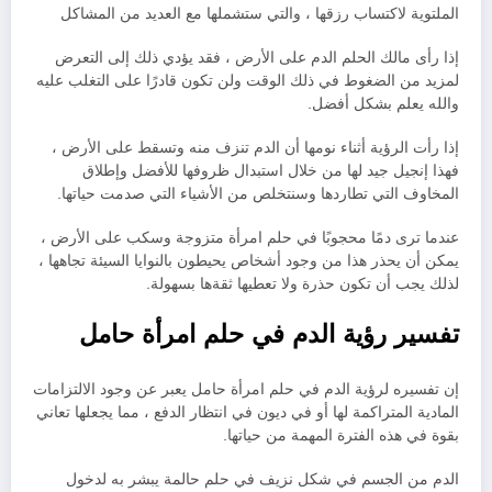
الملتوية لاكتساب رزقها ، والتي ستشملها مع العديد من المشاكل
إذا رأى مالك الحلم الدم على الأرض ، فقد يؤدي ذلك إلى التعرض
لمزيد من الضغوط في ذلك الوقت ولن تكون قادرًا على التغلب عليه
والله يعلم بشكل أفضل.
إذا رأت الرؤية أثناء نومها أن الدم تنزف منه وتسقط على الأرض ،
فهذا إنجيل جيد لها من خلال استبدال ظروفها للأفضل وإطلاق
المخاوف التي تطاردها وسنتخلص من الأشياء التي صدمت حياتها.
عندما ترى دمًا محجوبًا في حلم امرأة متزوجة وسكب على الأرض ،
يمكن أن يحذر هذا من وجود أشخاص يحيطون بالنوايا السيئة تجاهها ،
لذلك يجب أن تكون حذرة ولا تعطيها ثقةها بسهولة.
تفسير رؤية الدم في حلم امرأة حامل
إن تفسيره لرؤية الدم في حلم امرأة حامل يعبر عن وجود الالتزامات
المادية المتراكمة لها أو في ديون في انتظار الدفع ، مما يجعلها تعاني
بقوة في هذه الفترة المهمة من حياتها.
الدم من الجسم في شكل نزيف في حلم حالمة يبشر به لدخول