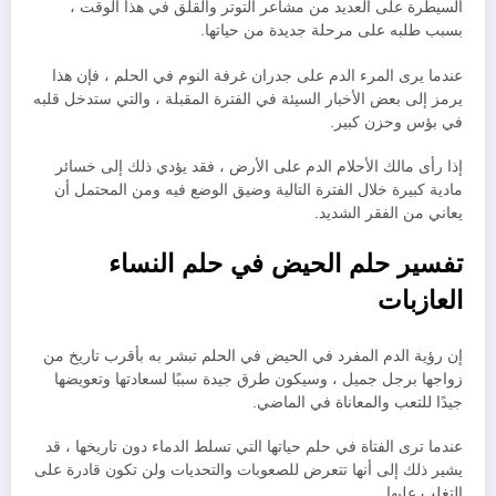
السيطرة على العديد من مشاعر التوتر والقلق في هذا الوقت ،
بسبب طلبه على مرحلة جديدة من حياتها.
عندما يرى المرء الدم على جدران غرفة النوم في الحلم ، فإن هذا
يرمز إلى بعض الأخبار السيئة في الفترة المقبلة ، والتي ستدخل قلبه
في بؤس وحزن كبير.
إذا رأى مالك الأحلام الدم على الأرض ، فقد يؤدي ذلك إلى خسائر
مادية كبيرة خلال الفترة التالية وضيق الوضع فيه ومن المحتمل أن
يعاني من الفقر الشديد.
تفسير حلم الحيض في حلم النساء
العازبات
إن رؤية الدم المفرد في الحيض في الحلم تبشر به بأقرب تاريخ من
زواجها برجل جميل ، وسيكون طرق جيدة سببًا لسعادتها وتعويضها
جيدًا للتعب والمعاناة في الماضي.
عندما ترى الفتاة في حلم حياتها التي تسلط الدماء دون تاريخها ، قد
يشير ذلك إلى أنها تتعرض للصعوبات والتحديات ولن تكون قادرة على
التغلب عليها.