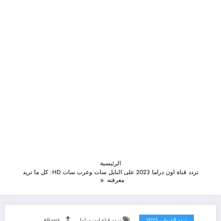
الرئيسية
تردد قناة اون دراما 2023 على النايل سات وعرب سات HD: كل ما تريد
معرفته
تردد القنوات 2025
تردد قناة اون دراما
Afkaark