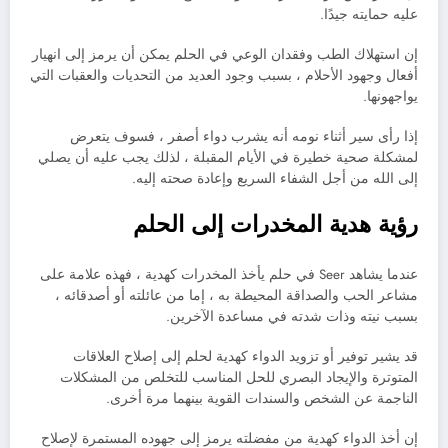
عليه حمايته جيدًا.
إن استهلاك الطب وفقدان الوعي في الحلم يمكن أن يرمز إلى انهيار
أفعال وجهود الأحلام ، بسبب وجود العديد من التحديات والعقبات التي
يواجهونها.
إذا رأى سير أثناء نومه أنه يشرب دواء أصفر ، فسوف يتعرض
لمشكلة صحية خطيرة في الأيام المقبلة ، لذلك يجب عليه أن يصلي
إلى الله من أجل الشفاء السريع وإعادة صحته إليه.
رؤية هدية المخدرات إلى الحلم
عندما يشاهد Seer في حلم يأخذ المخدرات كهدية ، فهذه علامة على
مشاعر الحب والصداقة المحيطة به ، إما من عائلته أو أصدقائه ،
بسبب نيته وذات شدته في مساعدة الآخرين.
قد يشير توفير أو تزويد الدواء كهدية لحلم إلى إصلاح العلاقات
المتوترة والإيجاد البصري للحل المناسب للتخلص من المشكلات
الناجمة عن الشخص والسندات القوية بينهما مرة أخرى.
إن أخذ الدواء كهدية من مفضلته يرمز إلى جهوده المستمرة لإصلاح