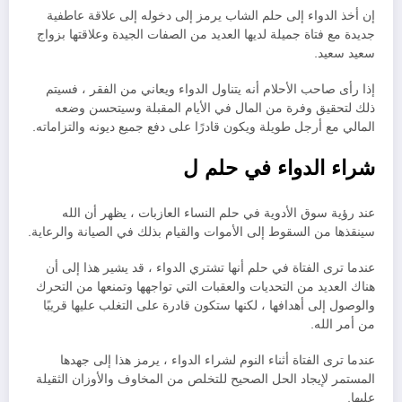
إن أخذ الدواء إلى حلم الشاب يرمز إلى دخوله إلى علاقة عاطفية
جديدة مع فتاة جميلة لديها العديد من الصفات الجيدة وعلاقتها بزواج
سعيد سعيد.
إذا رأى صاحب الأحلام أنه يتناول الدواء ويعاني من الفقر ، فسيتم
ذلك لتحقيق وفرة من المال في الأيام المقبلة وسيتحسن وضعه
المالي مع أرجل طويلة ويكون قادرًا على دفع جميع ديونه والتزاماته.
شراء الدواء في حلم ل
عند رؤية سوق الأدوية في حلم النساء العازبات ، يظهر أن الله
سينقذها من السقوط إلى الأموات والقيام بذلك في الصيانة والرعاية.
عندما ترى الفتاة في حلم أنها تشتري الدواء ، قد يشير هذا إلى أن
هناك العديد من التحديات والعقبات التي تواجهها وتمنعها من التحرك
والوصول إلى أهدافها ، لكنها ستكون قادرة على التغلب عليها قريبًا
من أمر الله.
عندما ترى الفتاة أثناء النوم لشراء الدواء ، يرمز هذا إلى جهدها
المستمر لإيجاد الحل الصحيح للتخلص من المخاوف والأوزان الثقيلة
عليها.