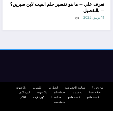
تعرف علي – ما هو تفسير 
– بالتفصيل
11 يونيو، 2025
aya
 ابن سيرين لتفسير حلم
تفصيل
من نحن ؟
سياسة الخصوصية
اتصل بنا
يلاشوت
يلا شوت
koora live
يلا شوت
yalla shoot
يلا شوت
كورة لايف
yalla shoot
yalla shoot
kora live
كورة لايف
افلام