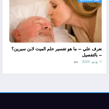
تفسير الاحلام والرؤى
تعرف علي – ما هو تفسير حلم الميت لا
– بالتفصيل
11 يونيو، 2025
aya
تفسير حلم