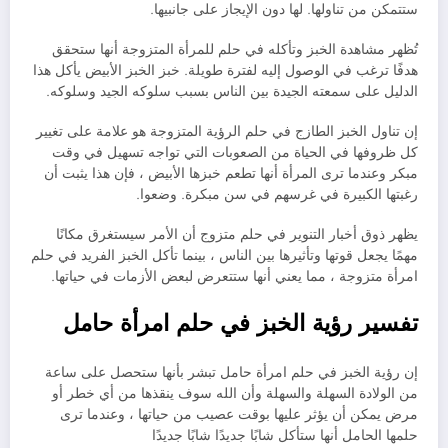
ستتمكن من تناولها. لها دون الإيجاز على جانبيها.
تُظهر مشاهدة الخبز وتأكله في حلم للمرأة المتزوجة أنها ستحقق
هدفًا ترغب في الوصول إليه لفترة طويلة. خبز الخبز الأبيض يأكل هذا
الدليل على سمعته الجيدة بين الناس بسبب سلوكه الجيد وسلوكه.
إن تناول الخبز الطازج في حلم الرؤية المتزوجة هو علامة على تغيير
كل ظروفها في الحياة من الصعوبات التي تواجه تسهيل في وقت
مبكر وعندما ترى المرأة أنها تطعم خبزها الأبيض ، فإن هذا يثبت أن
رغبتها الكبيرة في غرسهم في سن مبكرة. وضعوا.
يظهر ذوق أخبار التنوير في حلم متزوج أن الأمر سيستغرق مكانًا
مهمًا يجعل قوتها وتأثيرها بين الناس ، بينما تأكل الخبز الفريد في حلم
امرأة متزوجة ، مما يعني أنها ستتعرض لبعض الأزمات في حياتها.
تفسير رؤية الخبز في حلم امرأة حامل
إن رؤية الخبز في حلم امرأة حامل تبشر بأنها ستحصل على ساعة
من الولادة السهلة والسهلة وأن الله سوف ينقذها من أي خطر أو
مرض يمكن أن يؤثر عليها بوقت عصيب من حياتها ، وعندما ترى
حلمها الحامل أنها ستأكل شابًا جديدًا شابًا جديدًا