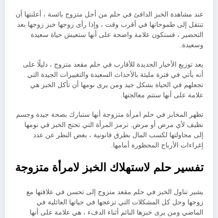
عند مشاهدة الخبز الدافئ في حلم من أجل متزوج بائسة ، أعلنتها أن
تنتقل إلى طموحاتها في أقرب وقت ، وإذا رأى زوجها خبز زوجها بعد
التحضير ، فستكون علامة واضحة على أنها ستعيش حياة سعيدة
وسعيدة.
يعد توزيع الأخبار الجديدة للأقارب في حلم مقعد متزوج ، دليلًا على
أنه يأتي في فترة مليئة بالأحداث السعيدة والتغييرات الجيدة التي
تجعلهم في الحياة بشكل جيد ومن يرى نومها أن تأكل الخبز هي
علامة على أنها ستتم معالجتها.
تظهر المخابز في حلم امرأة متزوجة أنها ستبارك بصحة جيدة وجسم
نظيف لأي مرض أو مرض. ترمز المرأة التي تحتج الخبز في نومها
إلى محاولتها لكسب المال بطرق قانونية ، بغض النظر عن عدد
إغراءات الأرباح المحظورة أمامها.
تفسير حلم لاستهلاك الخبز لامرأة متزوجة
يشير تناول الخبز في حلم مقعد متزوج إلى تحسن في علاقتها مع
زوجها وحل كل المشكلات التي تزعجها في حياتها العائلية في
الماضي ومن يرى خبزها النائم أثناء الدفء ، هي علامة على أنها