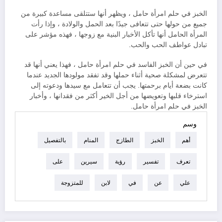
الخبز في حلم امرأة حامل ، ويظهر أنها ستتلقى مساعدة كبيرة من
جميع من حولها حتى تتعافى جيدًا بعد الحمل والولادة ، وإذا رأت
المرأة الحامل أنها تأكل الأخبار البنية مع زوجها ، فهذه مؤشر على
تبادل عواطف الحب والحب.
في حين أن الخبز الفاسد في حلم امرأة حامل ، فهذا يعني أنها قد
تتعرض لمشكلة صحية أثناء حملها وقد تفقد مولودها الجديد عندما
كانت بضعة أيام برحمتها. يجب أن تتعامل مع سيدها ودعوته إلى
استرخاء قلبها وتعويضها من أجل الخير أكثر من فقدانها ، وأخبار
الخبز في حلم امرأة حامل.
وسم
أهم
الخبز
الطازج
المنام
بالتفصيل
تعرف
تفسير
رؤية
سيرين
على
علي
عن
في
لابن
للمتزوجة