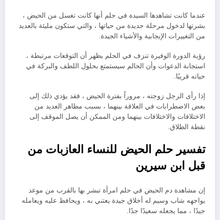
عندما كانت تشاهدها السيدة في حلم أنها كانت تغسل من الحيض ،
بشرتها لدخول مرحلة جديدة من حياتها ، والتي ستكون مليئة بالعديد
من التغييرات الإيجابية والأشياء الجيدة.
رؤية الدورة الوفيرة تنزف في الحلم يظهر أن التوقعات مرتبطة ،
استجابة الدعوات وأن الحالم سيستمتع بحلول اللطف والبركة في
حياته قريبًا.
إذا رأى الرجل زوجته ، مروراً بفترة الحيض ، فقد يؤدي ذلك إلى
بعض الاضطرابات في العلاقة بينهما ، بسبب مظاهر العديد من
الاختلافات والاختلافات بينهما ومن الممكن أن يصل الموقف إلى
نقطة الطلاق.
تفسير حلم الحيض للنساء العازبات من
قبل ابن سيرين
إن مشاهدة دم الحيض في حلم امرأة تبشر بها بالقرب من موعد
يواجهه شاب وسيم له أخلاق جيدة يعتني به ، ويحافظ عليه ويعامله
جيدًا ، مما يجعله سعيدًا جدًا.