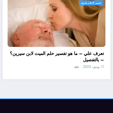
تفسير الاحلام والرؤى
تعرف علي – م
– بالتفصيل
11 يونيو، 2025
ما هو تأويل ابن سيرين لتفسير حلم
زوجة؟ – بالتفصيل
aya