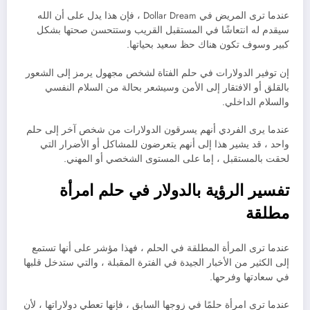
عندما ترى المريض في Dollar Dream ، فإن هذا يدل على أن الله
سيقدم له انتعاشًا في المستقبل القريب وستتحسن صحتها بشكل
كبير وسوف تكون هناك حظ سعيد بحياتها.
إن توفير الدولارات في حلم الفتاة لشخص مجهول يرمز إلى الشعور
بالقلق أو الافتقار إلى الأمن وسيشعر بحالة من السلام النفسي
والسلام الداخلي.
عندما يرى الفردي أنهم يسرقون الدولارات من شخص آخر إلى حلم
واحد ، قد يشير هذا إلى أنهم يتعرضون للمشاكل أو الأضرار التي
لحقت بالمستقبل ، إما على المستوى الشخصي أو المهني.
تفسير الرؤية بالدولار في حلم امرأة
مطلقة
عندما ترى المرأة المطلقة في الحلم ، فهذا مؤشر على أنها تستمع
إلى الكثير من الأخبار الجيدة في الفترة المقبلة ، والتي ستدخل قلبها
في سعادتها وفرحها.
عندما ترى امرأة حلمًا في زوجها السابق ، فإنها تعطي دولاراتها ، لأن