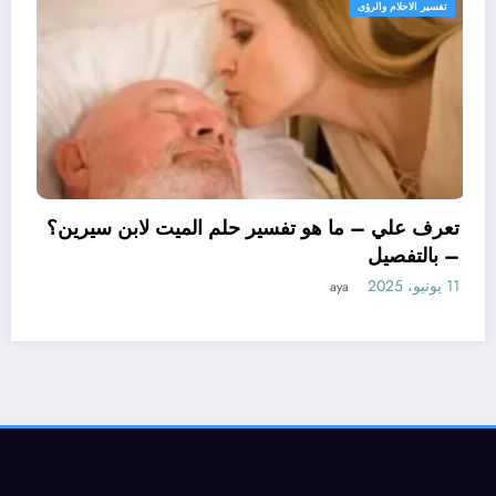
تفسير الاحلام والرؤى
تعرف علي – ما هو تفسير حلم
– بالتفصيل
11 يونيو، 2025
aya
ن سيرين لتفسير حلم
يل