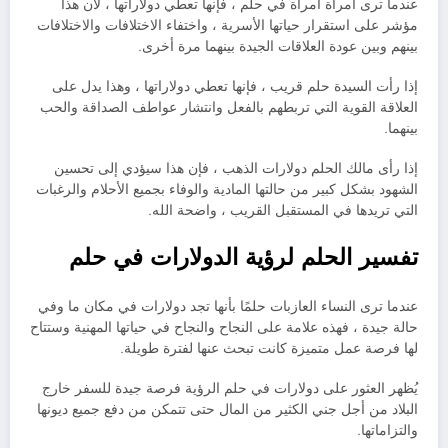
عندما ترى امرأة امرأة في حلم ، فإنها تعطي دولاراتها ، لأن هذا
مؤشر على استقرار حياتها الأسرية ، واختفاء الاختلافات والاختلافات
بينهم وبين عودة العلاقات الجيدة بينهما مرة أخرى.
إذا رأت السيدة حلم قريب ، فإنها تعطي دولاراتها ، وهذا يدل على
العلاقة القوية التي تربطهم بالفعل وانتشار عواطف الصداقة والحب
بينهما.
إذا رأى مالك الحلم دولارات الذهب ، فإن هذا سيؤدي إلى تحسين
الشهود بشكل كبير من حالتها المادية والوفاء بجميع الأحلام والرغبات
التي تريدها في المستقبل القريب ، واضحة الله.
تفسير الحلم لرؤية الدولارات في حلم
عندما ترى النساء العازبات حلمًا بأنها تجد دولارات في مكان ما وفي
حالة جيدة ، فهذه علامة على النجاح والنجاح في حياتها المهنية وستتاح
لها فرصة عمل متميزة كانت تبحث عنها لفترة طويلة.
يُظهر العثور على دولارات في حلم الرؤية فرصة جيدة للسفر خارج
البلاد من أجل جني الكثير من المال حتى تتمكن من دفع جميع ديونها
والتزاماتها.