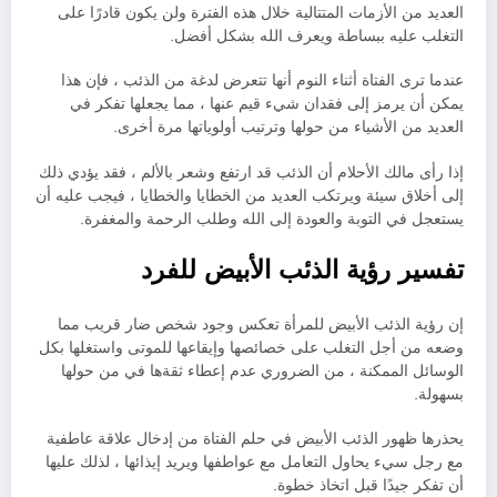
العديد من الأزمات المتتالية خلال هذه الفترة ولن يكون قادرًا على
التغلب عليه ببساطة ويعرف الله بشكل أفضل.
عندما ترى الفتاة أثناء النوم أنها تتعرض لدغة من الذئب ، فإن هذا
يمكن أن يرمز إلى فقدان شيء قيم عنها ، مما يجعلها تفكر في
العديد من الأشياء من حولها وترتيب أولوياتها مرة أخرى.
إذا رأى مالك الأحلام أن الذئب قد ارتفع وشعر بالألم ، فقد يؤدي ذلك
إلى أخلاق سيئة ويرتكب العديد من الخطايا والخطايا ، فيجب عليه أن
يستعجل في التوبة والعودة إلى الله وطلب الرحمة والمغفرة.
تفسير رؤية الذئب الأبيض للفرد
إن رؤية الذئب الأبيض للمرأة تعكس وجود شخص ضار قريب مما
وضعه من أجل التغلب على خصائصها وإيقاعها للموتى واستغلها بكل
الوسائل الممكنة ، من الضروري عدم إعطاء ثقةها في من حولها
بسهولة.
يحذرها ظهور الذئب الأبيض في حلم الفتاة من إدخال علاقة عاطفية
مع رجل سيء يحاول التعامل مع عواطفها ويريد إيذائها ، لذلك عليها
أن تفكر جيدًا قبل اتخاذ خطوة.