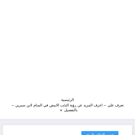
الرئيسية
تعرف علي – اعرف المزيد عن رؤية الذئب الابيض في المنام لابن سيرين –
بالتفصيل
تفسير الاحلام والرؤى