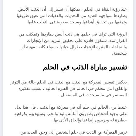
عند رؤية الفتاة في الحلم ، يمكنها أن تشير إلى أن الذئب الأبيض
يطاردها لمواجهة العديد من التحديات والعقبات التي تعيق طريقها
وتمنعها من تحقيق أهدافها وسيجد صعوبة في التغلب عليها.
الرؤية التي تراها في حلمها هي ذئب أبيض يطاردها وتمكنت من
الفرار منه. ستكون قادرة على تحقيق المزيد من الإنجازات
والنجاحات المثيرة للإعجاب طوال حياتها ، سواء كانت مهنية أو
شخصية.
تفسير مباراة الذئب في الحلم
يعكس تفسير المعركة مع الذئب مع الذئب في الحلم حالة من التوتر
والقلق التي تتحكم في الحالم في الفترة الحالية ، بسبب تفكيره
المستمر في ما سيحدث في المستقبل.
عندما يرى الحالم في حلم أنه في معركة مع الذئب ، فإن هذا يدل
على وجود أشخاص يظهرون أمامه بالود والحب وسيؤذيهم بكراهية
خطيرة له ويريدون إيذاءها وإلحاق الأذى بها.
ترمز المعركة مع الذئب في حلم الشخص إلى وجود العديد من