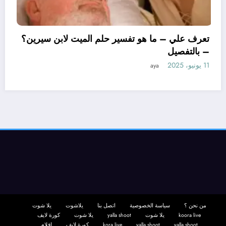
تعرف علي – ما هو تفسير حلم
– بالتفصيل
11 يونيو، 2025
aya
ن سيرين لتفسير حلم
يل