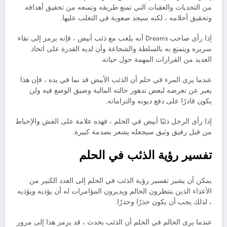
من التحديات والعقبات التي تمنع طريقه وتمنعه ​​من تحقيق أهدافه
وتحقيق أحلامه ، لكنه سيجد صعوبة في التغلب عليها.
إذا رأى صاحب Dreams أنه يلعب مع ذئب أبيض ، فإنه يرمز إلى نقاء
سريره ويتمتع به بالسلطة والشجاعة وأن لديه القدرة على اتخاذ
العديد من القرارات المهمة حول حياته.
عندما يرى المرء في حلم أن الذئب الأبيض قد نما في يده ، فإن هذا
يعبر عن تعرضه لبعض تدهور حالته المالية وضيق الوضع فيه ولن
يكون قادرًا على دفع ديونه والتزاماته.
إذا رأى الرجل ذئبًا أبيض في الحلم ، فهذه علامة على الغش والإحباط
من قبل رفيق وثيق سيجعله يشعر بصدمة كبيرة.
تفسير رؤية الذئب في الحلم
يمكن أن يشير تفسير رؤية الذئب في الحلم إلى العدد الكبير من
الأعداء الذين ينتظرون الحالم ويديرون المؤامرات له أن يؤذيه ويؤذيه
، لذلك يجب أن يكون حذرًا وحذرًا.
عندما يرى الحالم في الحلم أن الذئب يحدث ، قد يرمز هذا إلى مرور