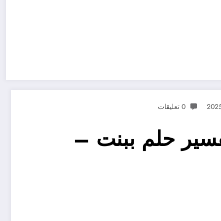
0 تعليقات
سير حلم ببنت –