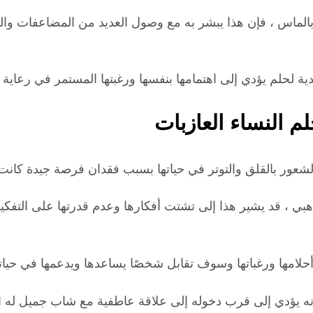
ء بالماس ، فإن هذا يبشر به مع وصول العديد من المضاعفات و
ة لحلم يؤدي إلى اهتمامها بنفسها ورغبتها المستمر في رعاية أط
م النساء العازبات
عور بالقلق والتوتر في حياتها بسبب فقدان فرصة جيدة كانت ت
لذهبي ، قد يشير هذا إلى تشتت أفكارها وعدم قدرتها على التف
حلامها ورغباتها وسوف تقابل شخصًا يساعدها ويدعمها في حياتها
إنه يؤدي إلى قرب دخوله إلى علاقة عاطفية مع شاب جميل له ال