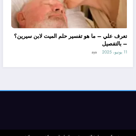
تعرف علي – ما هو تفسير حلم الميت لابن سي
– بالتفصيل
11 يونيو، 2025
aya
حلم