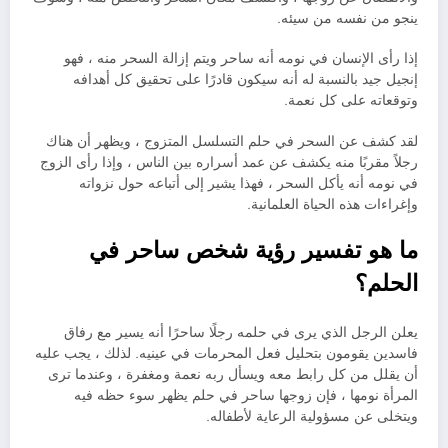
ينجو من نفسه من سيئه.
إذا رأى الإنسان في نومه أنه ساحر ويتم إزالة السحر منه ، فهو
إنجيل جيد بالنسبة له أنه سيكون قادرًا على تحقيق كل أهدافه
وتوقعاته على كل نعمة.
لقد كشف عن السحر في حلم التسلسل المتزوج ، ويظهر أن هناك
رجلاً مقربًا منه يكشف عن عمد أسراره بين الناس ، وإذا رأى الزوج
في نومه أنه يأكل السحر ، فهذا يشير إلى أتباعه حول نزواته
وإغراءات هذه الحياة العلمانية.
ما هو تفسير رؤية شخص ساحر في
الحلم؟
يعلن الرجل الذي يرى في حلمه رجلًا ساحرًا أنه يسير مع رفاق
فاسدين يقومون بتحليل فعل المحرمات في عينيه. لذلك ، يجب عليه
أن يقلل من كل رابط معه ويسأل ربه نعمة ومغفرة ، وعندما ترى
المرأة نومها ، فإن زوجها ساحر في حلم يظهر سوء حظه فيه
ويتخلى عن مسؤولية الرعاية لأطفاله.