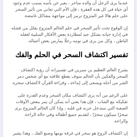
عندما يرى الرجل أن والده ساحر ، يعبر عن يأسه بسبب عدم وجود
أي حياة في كل هذه الفقرة ، فإن الأم التي تعاني من تأثير السحر
على حلم هالا غير المتزوج ترمز إلى مواجهة مشاكل غامضة.
إن الوقوع تحت تأثير السحر في حلم الحالم المتزوج يقلل من فشله
في إدارة حياته بشكل جيد لمطاردة بعض الأفكار السلبية لعقله
الباطن ، وكل من يرى في نومه رجلًا يمارس بعض أعماله.
تفسير اكتشاف السحر في الحلم والفك
يشرح العالم العظيم بن سيرين في تفسيراته أن رؤية اكتشاف
السحر والفكين بأن الحالم سوف يقطع علاقته مع أي شخص دمر
الشر من أجله ويسعى إلى إيذاءه ، وقراءة القرآن لاكتشاف سحره.
على الرغم من أنه يرى اكتشاف مكان السحر وعدم القدرة على
تفكيكه مع الشاب ، فإن هذا يعني أنه يمكن أن يمر ببعض الأوقات
الصعبة التي ستدخل حزنه في قلبه ، وإذا كان الحالم المتزوج يرى
سحرًا سيكون سحرًا ، لتقديم جميع أطفاله وفي حالة الراحة
والراحة.
إن اكتشاف الزوج هو سحر في غرفة نومها وصنع الفك ، وهذا يشير