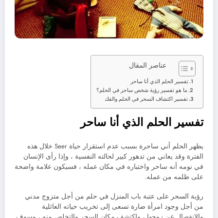
عناصر المقال
تفسير الحلم الذي أنا ساحر
ما هو تفسير رؤية شخص ساحر في الحلم؟
تفسير اكتشاف السحر في الحلم والفك
تفسير الحلم الذي أنا ساحر
يظهر الحلم أني ساحرة بسبب عدم استقرار حياة Seer خلال هذه
الفترة وقد يعاني من تدهور كبير لحالته النفسية ، وإذا رأى الإنسان
في نومه أنه ساحر واختباره في مكان عمله ، فسيكون علامة واضحة
على ظلمه من عمله.
رؤية السحر على عتبة باب المنزل في حلم من أجل متزوج مدني
من أجل وجود امرأة ضارة تسعى إلى تخريب حياته العائلية
والانفصال عن زوجها ، واكتشف مكان السحر والتخلص منه ، وسوف