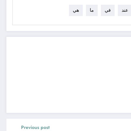
عند
في
ما
هي
Previous post