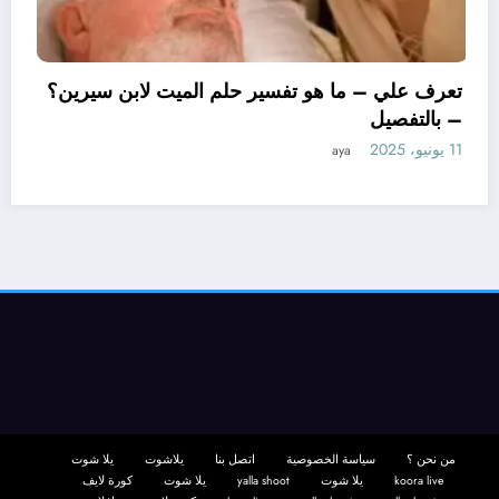
تعرف علي – ما هو تفسير ح
– بالتفصيل
11 يونيو، 2025
aya
بن سيرين لتفسير حلم
صيل