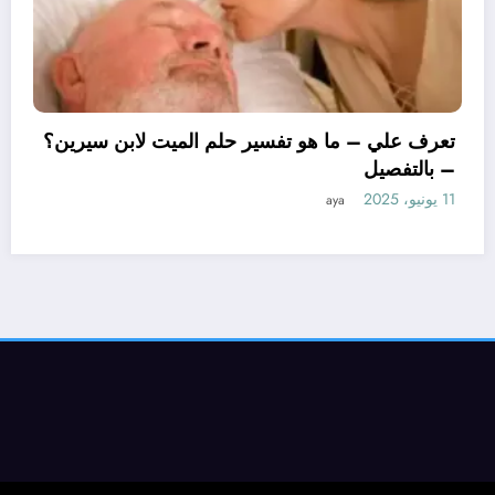
تعرف علي 
– بالتفصي
11 يونيو، 2025
 – ما هو تأويل ابن سيرين لتفسير حلم
للمتزوجة؟ – بالتفصيل
aya