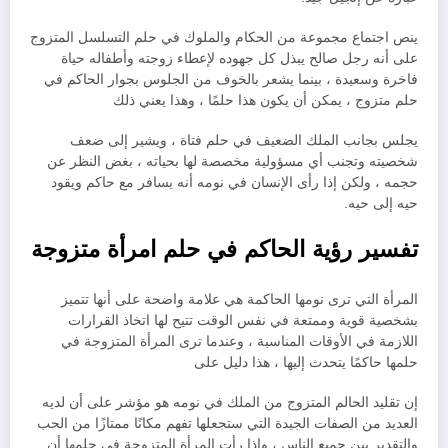
ينص اجتماع مجموعة من الحكام والملوك في حلم التسلسل المتزوج
على أنه رجل صالح يبذل كل جهوده لإعطاء زوجته وأطفاله حياة
فاخرة وسعيدة ، بينما يشعر بالخوف من الجلوس بجوار الحاكم في
حلم متزوج ، يمكن أن يكون هذا حلمًا ، وهذا يعني ذلك
يجلس بجانب الملك الضعيف في حلم فتاة ، ويشير إلى ضعف
شخصيته وتجنب أي مسؤولية مخصصة لها بحياته ، بغض النظر عن
حجمه ، ولكن إذا رأى الإنسان في نومه أنه يسافر مع حاكم ويقود
حيه إلى حيه.
تفسير رؤية الحاكم في حلم امرأة متزوجة
المرأة التي ترى نومها الحاكمة هي علامة واضحة على أنها تتميز
بشخصية قوية وممتعة في نفس الوقت تتيح لها اتخاذ القرارات
اللازمة في الأوقات المناسبة ، وعندما ترى المرأة المتزوجة في
حلمها حاكمًا يتحدث إليها ، هذا دليل على
إن تقليد الحالم المتزوج من الملك في نومه هو مؤشر على أن لديه
العديد من الصفات الجيدة التي ستجعلها تفهم مكانًا ممتازًا من الحب
والتقدير بين جميع الناس ، وإذا رأت المرأة المتزوجة في حلمها أن