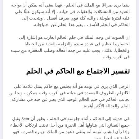
بينما يرى صراعًا مع الملك في الحلم ، فهذا يعني أنه يمكن أن يواجه
العديد من المشكلات والعقبات في حياته ، إلا أنه سيكون عبئًا على
قلبه لفترة طويلة ، والله كله قوي يعرف أفضل ، ويتحدث إلى
الحاكم في الحلم للأسف ، يعبر هذا الحلم عن احتياجاته.
إن الصوت في وجه الملك في حلم الحالم العازب هو إشارة إلى
اختصاره العظيم في عبادة سيده والتزامه بالعديد من الخطايا
والخطايا. لذلك ، يجب عليه مراجعة أفعاله وطلب المغفرة من سيده
في أقرب وقت.
تفسير الاجتماع مع الحاكم في الحلم
الرجل الذي يرى في نومه هو أنه يجلس مع حاكم يمثل علامة على
الالتزام بالظروف المعقدة في حياته في أقرب وقت ممكن ، ويجلس
بجانب الحاكم في حلم الحالم الوحيد الذي يعبر عن حبه في مشاركة
العلم والعدالة الأكثر أهمية.
في حديثه إلى الحاكم ، أثناء جلوسه في الحلم ، يظهر أن Seer يقبل
جميع النصائح التي يتناولها أهل الخبرة من أجل تجنب ارتكاب الأخطاء
وإذا رأى الشاب نومه أنه يتلقى دعوة من الملك لزيارة قصره ، فهو
عبارة عن إنجيل جيد.