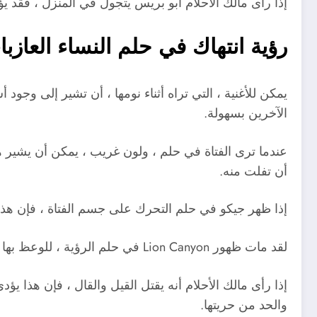
إذا رأى مالك الأحلام أبو بريس يتجول في المنزل ، فقد يؤ
رؤية انتهاك في حلم النساء العازب
يمكن للأغنية ، التي تراه أثناء نومها ، أن تشير إلى وجود
الآخرين بسهولة.
عندما ترى الفتاة في حلم ، ولون غريب ، يمكن أن يشير 
أن تفلت منه.
إذا ظهر جيكو في حلم التحرك على جسم الفتاة ، فإن هذا 
لقد مات ظهور Lion Canyon في حلم الرؤية ، للوعظ بها للتخلص من الحسد والسحر ، وستبدأ مرحلة جديدة من حياتها دون مشاكل وصعوبات.
إذا رأى مالك الأحلام أنه يقتل القيل والقال ، فإن هذا
والحد من حريتها.