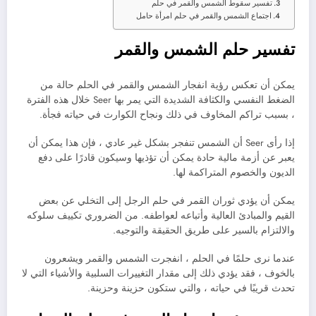
تفسير سقوط الشمس والقمر في حلم
اجتماع الشمس والقمر في حلم امرأة حامل
تفسير حلم الشمس والقمر
يمكن أن تعكس رؤية انفجار الشمس والقمر في الحلم حالة من
الضغط النفسي والكثافة الشديدة التي يمر بها Seer خلال هذه الفترة
، بسبب تراكم المخاوف في ذلك ونجاح الكوارث في حياته فجأة.
إذا رأى Seer أن الشمس تنفجر بشكل غير عادي ، فإن هذا يمكن أن
يعبر عن أزمة مالية حادة يمكن أن تؤذيها وسيكون قادرًا على دفع
الديون والخصوم المتراكمة لها.
يمكن أن يؤدي ثوران القمر في حلم الرجل إلى التخلي عن بعض
القيم والمبادئ العالية وأتباعه لعواطفه. من الضروري تكييف سلوكه
والالتزام بالسير على طريق الحقيقة والتوجيه.
عندما نرى حلمًا في الحلم ، انفجرت الشمس والقمر ويشعرون
بالخوف ، فقد يؤدي ذلك إلى مقدار التغييرات السلبية والأشياء التي لا
تحدث قريبًا في حياته ، والتي ستكون حزينة وحزينة.