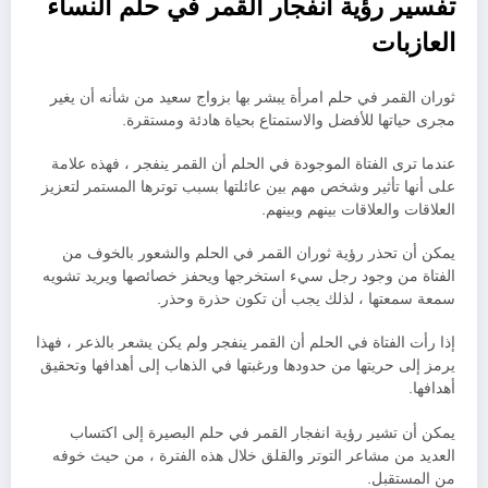
تفسير رؤية انفجار القمر في حلم النساء
العازبات
ثوران القمر في حلم امرأة يبشر بها بزواج سعيد من شأنه أن يغير
مجرى حياتها للأفضل والاستمتاع بحياة هادئة ومستقرة.
عندما ترى الفتاة الموجودة في الحلم أن القمر ينفجر ، فهذه علامة
على أنها تأثير وشخص مهم بين عائلتها بسبب توترها المستمر لتعزيز
العلاقات والعلاقات بينهم وبينهم.
يمكن أن تحذر رؤية ثوران القمر في الحلم والشعور بالخوف من
الفتاة من وجود رجل سيء استخرجها ويحفز خصائصها ويريد تشويه
سمعة سمعتها ، لذلك يجب أن تكون حذرة وحذر.
إذا رأت الفتاة في الحلم أن القمر ينفجر ولم يكن يشعر بالذعر ، فهذا
يرمز إلى حريتها من حدودها ورغبتها في الذهاب إلى أهدافها وتحقيق
أهدافها.
يمكن أن تشير رؤية انفجار القمر في حلم البصيرة إلى اكتساب
العديد من مشاعر التوتر والقلق خلال هذه الفترة ، من حيث خوفه
من المستقبل.