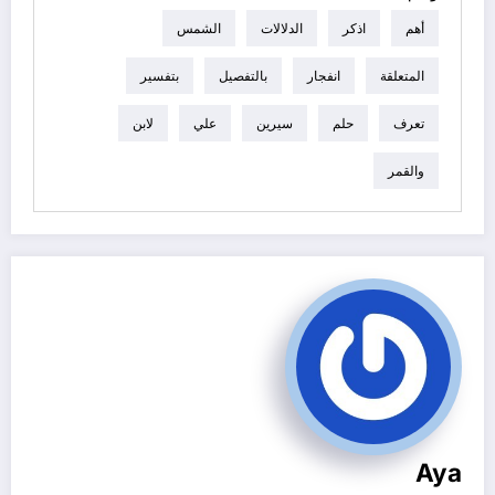
أهم
اذكر
الدلالات
الشمس
المتعلقة
انفجار
بالتفصيل
بتفسير
تعرف
حلم
سيرين
علي
لابن
والقمر
Aya