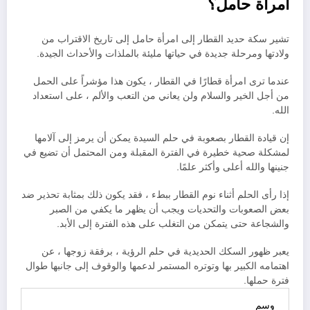
امرأة حامل؟
تشير سكة حديد القطار إلى امرأة حامل إلى تاريخ الاقتراب من
ولادتها ومرحلة جديدة في حياتها مليئة بالملذات والأحداث الجيدة.
عندما ترى امرأة قطارًا في القطار ، يكون هذا مؤشراً على الحمل
من أجل الخير والسلام ولن يعاني من التعب والألم ، على استعداد
الله.
إن قيادة القطار بصعوبة في حلم السيدة يمكن أن يرمز إلى آلامها
لمشكلة صحية خطيرة في الفترة المقبلة ومن المحتمل أن تضيع في
جنينها والله أعلى وأكثر علمًا.
إذا رأى الحلم أثناء نوم القطار ببطء ، فقد يكون ذلك بمثابة تحذير ضد
بعض الصعوبات والتحديات ويجب أن يظهر ما يكفي من الصبر
والشجاعة حتى يتمكن من التغلب على هذه الفترة إلى الأبد.
يعبر ظهور السكك الحديدية في حلم الرؤية ، برفقة زوجها ، عن
اهتمامه الكبير بها وتوتره المستمر لدعمها والوقوف إلى جانبها طوال
فترة حملها.
وسم