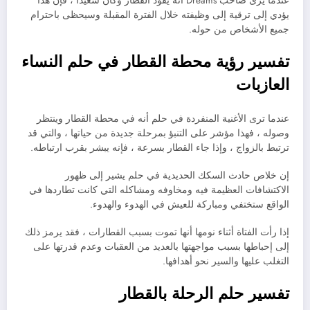
عندما يرى صاحب Dreams أنه يقود القطار وكان سعيدًا ، فإن هذا
يؤدي إلى ترقية إلى وظيفته خلال الفترة المقبلة وسيحظى باحترام
جميع الأشخاص من حوله.
تفسير رؤية محطة القطار في حلم النساء
العازبات
عندما ترى الأغنية المنفردة في حلم أنه في محطة القطار وينتظر
وصوله ، فهذا مؤشر على التنبؤ بمرحلة جديدة من حياتها ، والتي قد
ترتبط بالزواج ، وإذا جاء القطار بسرعة ، فإنه يبشر بقرب ارتباطه.
إن خلاص حادث السكك الحديدية في حلم يشير إلى ظهور
الاكتشافات العظيمة فيه ومخاوفه ومشاكله التي كانت تطاردها في
الواقع ستختفي ومباركة للعيش في الهدوء والهدوء.
إذا رأت الفتاة أثناء نومها أنها تموت بسبب القطارات ، فقد يرمز ذلك
إلى إحباطها بسبب مواجهتها بالعديد من العقبات وعدم قدرتها على
التغلب عليها والسير نحو أهدافها.
تفسير حلم الرحلة بالقطار