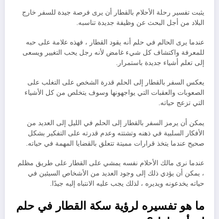
يثبت تفسير رحلة الأحلام بالقطار أن يرى فرصة جيدة للسفر خارج
البلاد من أجل البحث عن وظيفة جديدة تناسبه.
عندما يرى الحالم في حلم أنه يقود القطار ، فهذه علامة على حبه
للمعرفة واكتشاف كل شيء غامض لأنه رجل يحب التغيير ويسعى
إلى تعلم أشياء جديدة باستمرار.
يعكس السفر بالقطار إلى الحلم قدرة الشخص على التغلب على
الصعوبات والعقبات التي يواجهونها وسوف يتخلص من كل الأشياء
التي تزعج حياته.
يمكن أن يرمز السفر بالقطار إلى الحلم في الليل إلى العديد من
الأفكار السلبية في ذهنه وتشتته وعدم قدرته على التفكير بشكل
صحيح عندما يتخذ قرارات مميتة تتعلق بالقضايا المهمة في حياته.
عندما نرى مالك الأحلام نفسه يمشي على القطار على طريق مظلم
، يمكن أن يؤدي ذلك إلى وجود العديد من الأشخاص السيئين في
حياته يخدعونه ويديره ، لذلك يجب عليه الانتباه إليه جيدًا.
ما هو تفسيره لرؤية سكة القطار في حلم