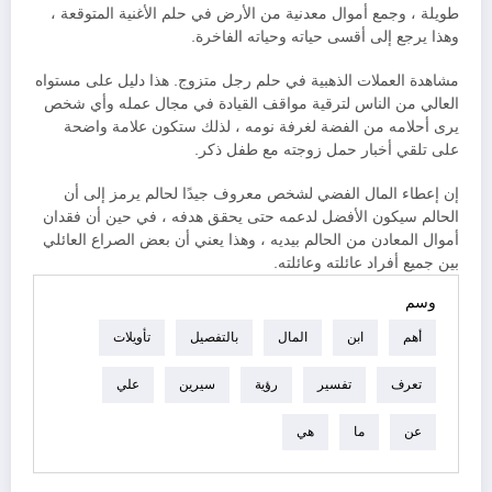
طويلة ، وجمع أموال معدنية من الأرض في حلم الأغنية المتوقعة ،
وهذا يرجع إلى أقسى حياته وحياته الفاخرة.
مشاهدة العملات الذهبية في حلم رجل متزوج. هذا دليل على مستواه
العالي من الناس لترقية مواقف القيادة في مجال عمله وأي شخص
يرى أحلامه من الفضة لغرفة نومه ، لذلك ستكون علامة واضحة
على تلقي أخبار حمل زوجته مع طفل ذكر.
إن إعطاء المال الفضي لشخص معروف جيدًا لحالم يرمز إلى أن
الحالم سيكون الأفضل لدعمه حتى يحقق هدفه ، في حين أن فقدان
أموال المعادن من الحالم بيديه ، وهذا يعني أن بعض الصراع العائلي
بين جميع أفراد عائلته وعائلته.
وسم
أهم
ابن
المال
بالتفصيل
تأويلات
تعرف
تفسير
رؤية
سيرين
علي
عن
ما
هي