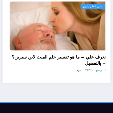
تفسير الاحلام والرؤى
تعرف علي – ما هو تفسير حلم الميت لابن سي
– بالتفصيل
11 يونيو، 2025
aya
حلم