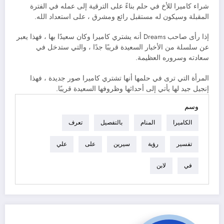
شراء كاميرا للأخ في حلم بناءً على الترقية إلى عمله في الفترة
المقبلة وسيكون له مستقبل رائع ومشرق ، على استعداد الله.
إذا رأى صاحب Dreams أنه يشتري كاميرا وكان سعيدًا بها ، فهذا يعبر
عن سلسلة من الأخبار السعيدة قريبًا جدًا ، والتي ستدخل في
سعادته وسروره العظيمة.
المرأة التي ترى في حلمها أنها تشتري كاميرا صور جديدة ، فهذا
إنجيل جيد لها يأتي إلى أحداثها وظروفها السعيدة قريبًا.
وسم
الكاميرا
المنام
بالتفصيل
تعرف
تفسير
رؤية
سيرين
على
علي
في
لابن