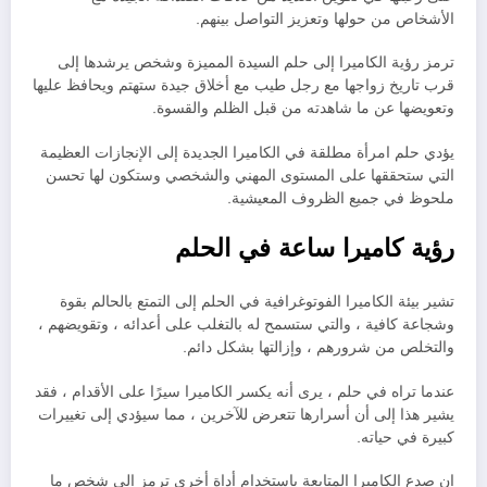
الأشخاص من حولها وتعزيز التواصل بينهم.
ترمز رؤية الكاميرا إلى حلم السيدة المميزة وشخص يرشدها إلى
قرب تاريخ زواجها مع رجل طيب مع أخلاق جيدة ستهتم ويحافظ عليها
وتعويضها عن ما شاهدته من قبل الظلم والقسوة.
يؤدي حلم امرأة مطلقة في الكاميرا الجديدة إلى الإنجازات العظيمة
التي ستحققها على المستوى المهني والشخصي وستكون لها تحسن
ملحوظ في جميع الظروف المعيشية.
رؤية كاميرا ساعة في الحلم
تشير بيئة الكاميرا الفوتوغرافية في الحلم إلى التمتع بالحالم بقوة
وشجاعة كافية ، والتي ستسمح له بالتغلب على أعدائه ، وتقويضهم ،
والتخلص من شرورهم ، وإزالتها بشكل دائم.
عندما تراه في حلم ، يرى أنه يكسر الكاميرا سيرًا على الأقدام ، فقد
يشير هذا إلى أن أسرارها تتعرض للآخرين ، مما سيؤدي إلى تغييرات
كبيرة في حياته.
إن صدع الكاميرا المتابعة باستخدام أداة أخرى ترمز إلى شخص ما