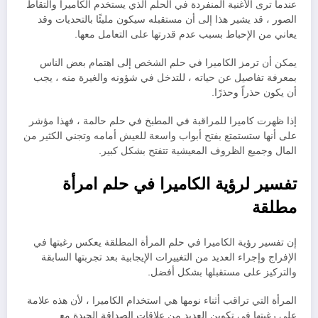
عندما ترى الأغنية المنفردة في الحلم الذي يستخدم الكاميرا والتقاط
الصور ، قد يشير هذا إلى أن مستقبله سيكون مليئًا بالتحديات وقد
يعاني من الإحباط بسبب عدم قدرتها على التعامل معها.
يمكن أن ترمز الكاميرا في حلم الشخص إلى اهتمام بعض الناس
بمعرفة تفاصيل عن حياته ، للتدخل في شؤونه والغيرة منه ، يجب
أن يكون حذراً وحذرًا.
إذا ظهرت كاميرا للمراقبة في المطبخ في حلم حالمة ، فهذا مؤشر
على أنها ستستمتع بفتح أبواب واسعة للعيش أمامه وتجني الكثير من
المال وجميع الظروف المعيشية تتفتح بشكل كبير.
تفسير لرؤية الكاميرا في حلم امرأة
مطلقة
إن تفسير رؤية الكاميرا في حلم المرأة المطلقة يعكس رغبتها في
الإفراج وإجراء العديد من التغييرات الإيجابية بعد تجربتها السابقة
والتركيز على مستقبلها بشكل أفضل.
المرأة التي تراقب أثناء نومها هي استخدام الكاميرا ، لأن هذه علامة
على رغبتها في تكوين العديد من علاقات الصداقة الجيدة مع