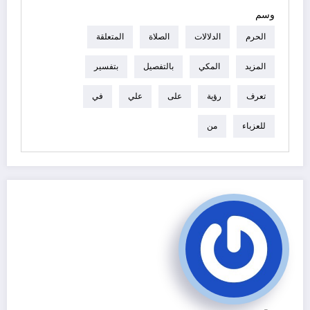
وسم
الحرم
الدلالات
الصلاة
المتعلقة
المزيد
المكي
بالتفصيل
بتفسير
تعرف
رؤية
على
علي
في
للعزباء
من