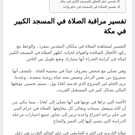
تفسير حلم التعلق بالمسجد الكبير في مكة
تفسير الصلاة في المسجد في حلم واحد
تفسير مراقبة الصلاة في المسجد الكبير
في مكة
التفسير لمشاهدة الصلاة في مككان المقدس منفرد ، والوعظ مع
ركود الأفعال الصالحة والفوائد لحياته. تُظهر الصلاة في المسجد الكبير
لمكة في كرامة العذراء أنها ستبارك وضع طويل بين الناس.
وهي تصلي مع شخص معروف جيدًا في محمية الفتاة ، تكتشف أنها
ستتزوج من نفس الرجل وتعيش معه حياة زوجية سعيدة ، وعندما
ترى الحلم غير المتزوج الذي قدمته كعابا بول ، سيتم تحسين موقعها
المالي بشكل كبير في المستقبل القريب.
الأغنية التي تراها في نومها هي أنها تصلي إلى كعابا ، بينما تبكي من
أن الله سيفعل سبحانه وتعالى كل مخاوفها. الصلاة في حرام النبي
في حلم براءة اختراع واحدة ترمز إلى تجاوز جميع اختبارات مرحلة
الدراسة التي ينتمي إليها إلى التميز والنجاح.
صلاة التارويه في الحرم الجامعي في حلم الحالم العازب هي دليل