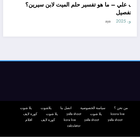
تعرف علي – ما هو تفسير حلم الميت لابن سيرين؟
– بالتفصيل
11 يونيو، 2025
aya
من نحن ؟
سياسة الخصوصية
اتصل بنا
يلاشوت
يلا شوت
koora live
يلا شوت
yalla shoot
يلا شوت
كورة لايف
yalla shoot
yalla shoot
kora live
كورة لايف
افلام
calculator