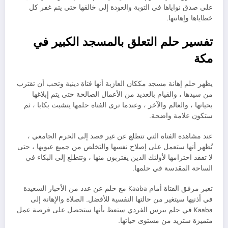
على صدق نواياها في التوبة والعودة إلى خالقها حتى يتم غفر كل
خطاياها وإهانتها.
تفسير حلم التعلق بالمسجد الكبير في
مكة
يظهر حلم إهانة مسجد مككان العازبة أنها فتاة دينية وتحب أن تقترب
من سيدها ، والقيام بالعديد من الأعمال الصالحة حتى يتم إبلاغها
بحياتها ، والعالم والآخر ، وعندما ترى الفتاة حلمها يتشبث بكابا ، ثم
ستكون علامة واضحة.
عند مشاهدة الفتاة التي تتطلع عن غير قصد إلى الحرم الجامعي ،
تُظهر أنها ستعمل على إصلاح نفسها والتخلص من جميع عيوبها ، حتى
لا تفقد احترامها لأولئك الذين يقتربون منها ، وتتطلع إلى البكاء في
الساحة المقدسة في حلمها.
تعبر مرفق الفتاة أمام Kaaba مع حلم عن عدد من الأخبار السعيدة
في أذنيها سيتغير من حالتها النفسية للأفضل. الصلاة والإهانة إلى
Kaaba في حلم بيرس الفردي ستعظ بأنها ستحصل على فرصة عمل
متميزة ستزيد من مستوى حياتها.