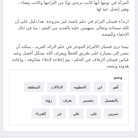
المرأة في نومها أنها كانت ترتدي ثوبًا من التزامها وكانت بيضاء ،
وهي إنجيل جيد لها.
ارتداء فستان التزام في حلم بائسة غير متزوجة. هذا دليل على أن
الله سبحانه وتعالى سيهيمن عليه بالعديد من النعم ، بما في ذلك
الإخفاء والصحة.
بينما نرى فستان الالتزام الموجز في حلم الرائد الفريد ، يمكنه أن
يشير إلى مساره على طريق الخطأ ويعرف الله بشكل أفضل وعند
قياس فستان الزفاف في الحلم ، يتم إخلاءه لإخلاء مخاوفه ، وإعادة
هدوئه ومتعة.
وسم
أهم
ابن
الخطوبة
الدلالات
المتعلقة
بالتفصيل
بتفسير
تعرف
رؤية
سيرين
على
علي
عن
للعزباء