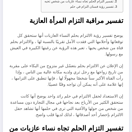
تفسير التزام الحلم تجاه نساء عازبات من شخص تحبه
تفسير رؤية فستان التزام في حلم
تفسير مراقبة التزام المرأة العازبة
يوضح تفسير رؤية الالتزام بحلم النساء العازبات أنها ستحقق كل
توقعاتها وأحلامها التي فقدت الأمل تقريبًا بالنسبة لها ، والالتزام بحلم
فتاة من شخص يحبها ، تعبر هذه الرؤية عن رغبتها الكبيرة في العيش
مع رسولها.
إن الإعلان عن الالتزام بحلم بتعسّل غير متزوج من البكاء على مقربة
من تاريخ زواجها مع رجل ثري ولديه مكانة عالية بين الناس ، وإذا
رأت الفتاة الأكبر سناً شخصًا مجهولًا لها ، فإنها تنطبق على التزامها ،
إنها علامة على أنه يمكن أن تواجه وقتًا عصيبًا.
إن الاستعداد لحفل الالتزام في حلم رائد واحد يوضح أنها كانت
ستحقق الكثير من الأرباح بعد نجاحها في مجال التجارة دون مساعدة
من شخص من حولها والأغنية التي ترى في حلمها أنها تشاهد حفل
الالتزام بإحضار أحد أصدقائها ، لذلك لديها قلب واضح.
تفسير التزام الحلم تجاه نساء عازبات من