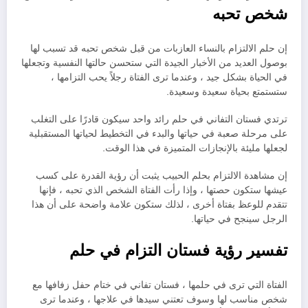
شخص تحبه
إن حلم الالتزام بالنساء العازبات من قبل شخص تحبه قد تسبب لها
بوصول العديد من الأخبار الجيدة التي ستحسن حالتها النفسية وتجعلها
في الحياة بشكل جيد ، وعندما ترى الفتاة رجلاً يحب التزامها ،
ستستمتع بحياة سعيدة وسعيدة.
ترتدي فستان التفاني في حلم رائد واحد سيكون قادرًا على التغلب
على مرحلة صعبة في حياتها والبدء في التخطيط لحياتها المستقبلية
لجعلها مليئة بالإنجازات المتميزة في هذا الوقت.
إن مشاهدة الالتزام بحلم الحبيب يثبت أن رؤية القدرة على كسب
عيشها ستكون حصتها ، وإذا رأت الفتاة الشخص الذي تحبه ، فإنها
تتقدم للوعظ بفتاة أخرى ، لذلك ستكون علامة واضحة على أن هذا
الرجل سينجح في حياتها.
تفسير رؤية فستان التزام في حلم
الفتاة التي ترى في حلمها ، فستان تفاني في ختام حفل زفافها مع
شخص مناسب لها وسوف تعتني سيدها في علاجها ، وعندما ترى