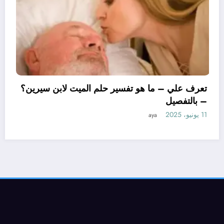
تعرف علي – ما هو تفسير ح
– بالتفصيل
11 يونيو، 2025
aya
بن سيرين لتفسير حلم
صيل