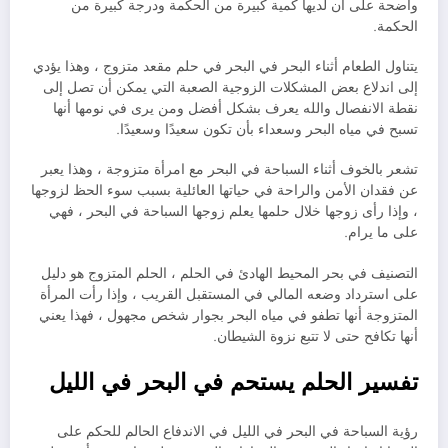
واضحة على أن لديها كمية كبيرة من الحكمة ودرجة كبيرة من
الحكمة.
يتناول الطعام أثناء البحر في البحر في حلم مقعد متزوج ، وهذا يؤدي
إلى اندلاع بعض المشكلات الزوجية الصعبة التي يمكن أن تصل إلى
نقطة الانفصال والله يعرف بشكل أفضل ومن يرى في نومها أنها
تسبح في مياه البحر وسعداء بأن تكون سعيدًا وسعيدًا.
تشعر بالخوف أثناء السباحة في البحر مع امرأة متزوجة ، وهذا يعبر
عن فقدان الأمن والراحة في حياتها العائلية بسبب سوء الحظ لزوجها
، وإذا رأى زوجها خلال حلمها يعلم زوجها السباحة في البحر ، فهي
على ما يرام.
التصنيف في بحر المحيط الهادئ في الحلم ، الحلم المتزوج هو دليل
على استرداد وضعه المالي في المستقبل القريب ، وإذا رأت المرأة
المتزوجة أنها تطفو في مياه البحر بجوار شخص مجهول ، فهذا يعني
أنها تكافح حتى لا تتبع نزوة الشيطان.
تفسير الحلم يستحم في البحر في الليل
رؤية السباحة في البحر في الليل في الاندفاع الحالم للحكم على