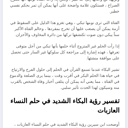
الصراخ ، فستكون علامة واضحة على أنها يمكن أن تمر بحكم نفسي
خطير.
الفتاة التي ترى نومها تبكي ، وهي تغزو هذا الدليل على السقوط في
أزمة يمكن أن يصعب عليها أن تخرج بمفردها ، وحالم الفتاة الأكبر
سناً يبكي دون صوت تكتشفها تركها من دائرة المخاوف والأحزان.
إذا رأت الحلم غير المتزوج أثناء حلمها بأنها تبكي من أجل متوفى
تعرفها ، فهذه إشارة إلى مراجعة كل سلوكها غير السار حتى تحصل
على موافقة منشئها.
تشير البكاء عندما تسمع القرآن في الحلم إلى حلول الفرح والارتياح
في حياة هذا الحلم البكر في أقرب وقت ، بينما يرى الصلعة والدموع
في الفتاة ، مما يعني أنه يمكن أن يتلقى أخبار وفاة الشخص بالقرب
منه وسيكون لهذا الحدث تأثير سلبي.
تفسير رؤية البكاء الشديد في حلم النساء
العازبات
أوضحت ابن سيرين رؤية البكاء الشديد في حلم النساء العازبات ،