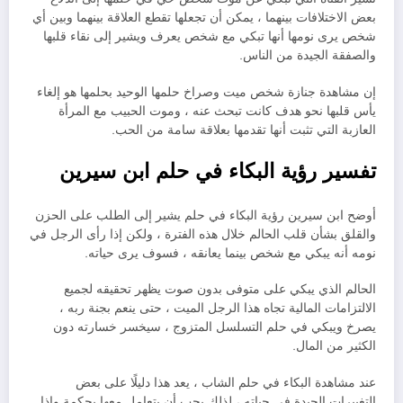
بعض الاختلافات بينهما ، يمكن أن تجعلها تقطع العلاقة بينهما وبين أي
شخص يرى نومها أنها تبكي مع شخص يعرف ويشير إلى نقاء قلبها
والصفقة الجيدة من الناس.
إن مشاهدة جنازة شخص ميت وصراخ حلمها الوحيد بحلمها هو إلغاء
يأس قلبها نحو هدف كانت تبحث عنه ، وموت الحبيب مع المرأة
العازبة التي تثبت أنها تقدمها بعلاقة سامة من الحب.
تفسير رؤية البكاء في حلم ابن سيرين
أوضح ابن سيرين رؤية البكاء في حلم يشير إلى الطلب على الحزن
والقلق بشأن قلب الحالم خلال هذه الفترة ، ولكن إذا رأى الرجل في
نومه أنه يبكي مع شخص بينما يعانقه ، فسوف يرى حياته.
الحالم الذي يبكي على متوفى بدون صوت يظهر تحقيقه لجميع
الالتزامات المالية تجاه هذا الرجل الميت ، حتى ينعم بجنة ربه ،
يصرخ ويبكي في حلم التسلسل المتزوج ، سيخسر خسارته دون
الكثير من المال.
عند مشاهدة البكاء في حلم الشاب ، يعد هذا دليلًا على بعض
التغييرات الجيدة في حياته ، لذلك يجب أن يتعامل معها بحكمة وإذا