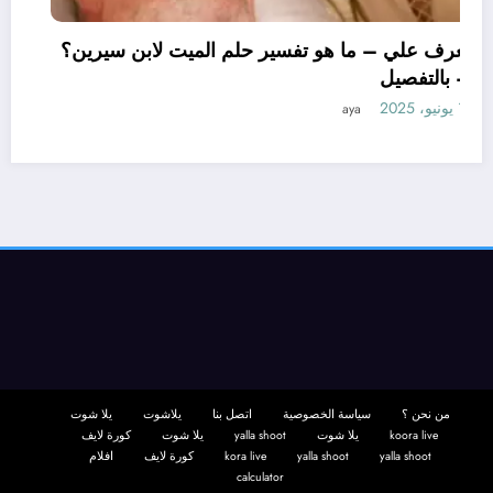
تعرف علي – ما هو تفسير حلم الميت لابن سيرين؟
– بالتفصيل
11 يونيو، 2025
aya
من نحن ؟
سياسة الخصوصية
اتصل بنا
يلاشوت
يلا شوت
koora live
يلا شوت
yalla shoot
يلا شوت
كورة لايف
yalla shoot
yalla shoot
kora live
كورة لايف
افلام
calculator