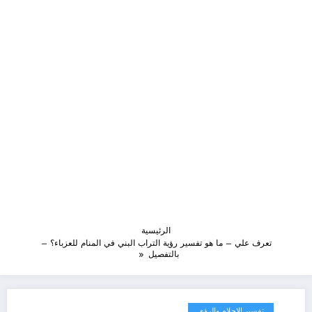
الرئيسية
تعرف علي – ما هو تفسير رؤية التراب البني في المنام للعزباء؟ –
بالتفصيل
تفسير الاحلام والرؤى