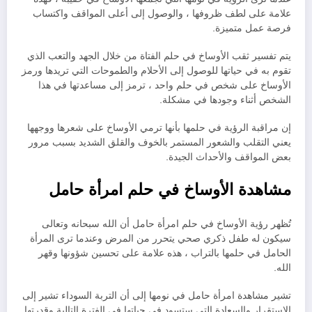
علامة على لطف ظروفها ، والوصول إلى أعلى المواقف واكتساب
فرصة عمل متميزة.
يتم تفسير ثقب الأوساخ في حلم الفتاة من خلال الجهد والتعب الذي
تقوم به في حياتها للوصول إلى الأحلام والطموحات التي تريدها ورمز
الأوساخ على شخص في حلم واحد ، ترمز إلى مساعدتها في هذا
الشخص أثناء وجودها في مشكلة.
إن مراقبة الرؤية في حلمها بأنها ترمي الأوساخ على شعرها ووجهها
يعني التقلب والشعور المستمر بالخوف والقلق الشديد بسبب مرور
بعض المواقف والأحداث الجيدة.
مشاهدة الأوساخ في حلم امرأة حامل
تُظهر رؤية الأوساخ في حلم امرأة حامل أن الله سبحانه وتعالى
سيكون له طفل ذكري صحي يتحرر من المرض وعندما ترى المرأة
الحامل في حلمها بالتراب ، هذه علامة على تحسين شؤونها وقهر
الله.
تشير مشاهدة امرأة حامل في نومها إلى أن التربة السوداء تشير إلى
الاستقرار والسعادة التي ستسود في حياتها في الفترة التالية وقدرتها