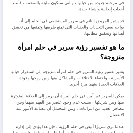
في مرحلة جديدة من حياتها ، والتي ستكون مليئة بالضخمة ، فأنت
أحداث إيجابية وأشياء جيدة.
قد يشير المريض النائم في سرير المستشفى في الحلم إلى أنه
يواجه بعض التحديات والعقبات التي تمنع طريقها وتمنعها من تحقيق
أهدافها وتحقيق مطالبها.
ما هو تفسير رؤية سرير في حلم امرأة
متزوجة؟
يشير تفسير رؤية السرير في حلم امرأة متزوجة إلى استقرار حياتها
الأسرية ، واختفاء الاختلافات والمشاكل بينها وبين زوجها وعودة
العلاقات الجيدة بينهما مرة أخرى.
يمكن للسرير غير آمن في حلم المرأة أن يرمز إلى العلاقة المتوترة
بينها وبين شريكها ، بسبب عدم وجود عنصر من الفهم بينهما وبين
مظاهر العديد من النزاعات ، ومن المحتمل أن تتصاعد الأمور عند
الانفصال.
عندما ترى سريرًا أبيض في حلم الرؤية ، فإن هذا يؤدي إلى إدارة
جيدة لشؤونها المنزلية بقدرة عالية وأنها على استعداد لرعاية زوجها