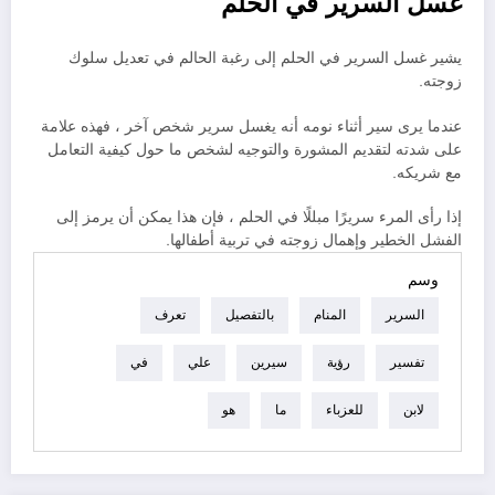
غسل السرير في الحلم
يشير غسل السرير في الحلم إلى رغبة الحالم في تعديل سلوك
زوجته.
عندما يرى سير أثناء نومه أنه يغسل سرير شخص آخر ، فهذه علامة
على شدته لتقديم المشورة والتوجيه لشخص ما حول كيفية التعامل
مع شريكه.
إذا رأى المرء سريرًا مبللًا في الحلم ، فإن هذا يمكن أن يرمز إلى
الفشل الخطير وإهمال زوجته في تربية أطفالها.
وسم
السرير
المنام
بالتفصيل
تعرف
تفسير
رؤية
سيرين
علي
في
لابن
للعزباء
ما
هو