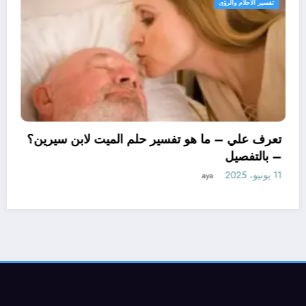
تفسير الاحلام والرؤى
تعرف علي – ما ه
– بالتفصيل
11 يونيو، 2025
aya
هو تأويل ابن سيرين لتفسير حلم
ة؟ – بالتفصيل
a