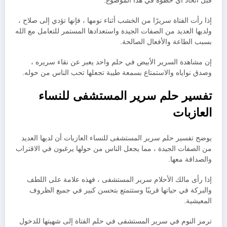
قبل اتخاذ أي خطوة في هذا الموضوع.
إذا رأت الفتاة سريرًا من الخشب أثناء نومها ، فإنها تؤدي إلى صلاح ،
ولديها العديد من الصفات الجيدة واستعدادها المستمر للتعامل مع الله
بسبب الطاعة والأفعال الصالحة.
إن مشاهدة السرير الأبيض في حلم واحد يعبر عن نقاء سريره ،
وصدق نواياه والاستمتاع بسمعة طيبة تجعلها تحب الناس من حوله.
تفسير حلم سرير المستشفى للنساء
العازبات
يوضح تفسير حلم سرير المستشفى للنساء العازبات أن لديها العديد
من الصفات الجيدة ، مما يجعل الناس من حولها يرغبون في الاقتراب
والصداقة معها.
إذا رأى مالك الأحلام سرير المستشفى ، فهذه علامة على اللطف
والبركة في حياتها قريبًا وستتمتع بتحسن كبير في جميع الظروف
المعيشية.
ترمز النوم في سرير المستشفى في حلم الفتاة إلى شهيتها للدخول