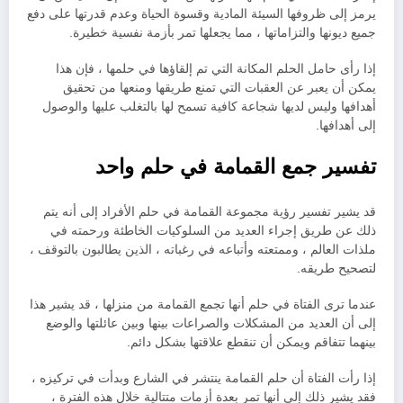
يرمز إلى ظروفها السيئة المادية وقسوة الحياة وعدم قدرتها على دفع
جميع ديونها والتزاماتها ، مما يجعلها تمر بأزمة نفسية خطيرة.
إذا رأى حامل الحلم المكانة التي تم إلقاؤها في حلمها ، فإن هذا
يمكن أن يعبر عن العقبات التي تمنع طريقها ومنعها من تحقيق
أهدافها وليس لديها شجاعة كافية تسمح لها بالتغلب عليها والوصول
إلى أهدافها.
تفسير جمع القمامة في حلم واحد
قد يشير تفسير رؤية مجموعة القمامة في حلم الأفراد إلى أنه يتم
ذلك عن طريق إجراء العديد من السلوكيات الخاطئة ورحمته في
ملذات العالم ، وممتعته وأتباعه في رغباته ، الذين يطالبون بالتوقف ،
لتصحيح طريقه.
عندما ترى الفتاة في حلم أنها تجمع القمامة من منزلها ، قد يشير هذا
إلى أن العديد من المشكلات والصراعات بينها وبين عائلتها والوضع
بينهما تتفاقم ويمكن أن تنقطع علاقتها بشكل دائم.
إذا رأت الفتاة أن حلم القمامة ينتشر في الشارع وبدأت في تركيزه ،
فقد يشير ذلك إلى أنها تمر بعدة أزمات متتالية خلال هذه الفترة ،