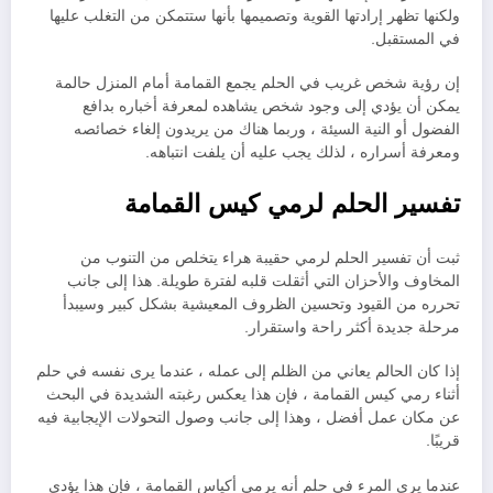
ولكنها تظهر إرادتها القوية وتصميمها بأنها ستتمكن من التغلب عليها
في المستقبل.
إن رؤية شخص غريب في الحلم يجمع القمامة أمام المنزل حالمة
يمكن أن يؤدي إلى وجود شخص يشاهده لمعرفة أخباره بدافع
الفضول أو النية السيئة ، وربما هناك من يريدون إلغاء خصائصه
ومعرفة أسراره ، لذلك يجب عليه أن يلفت انتباهه.
تفسير الحلم لرمي كيس القمامة
ثبت أن تفسير الحلم لرمي حقيبة هراء يتخلص من التنوب من
المخاوف والأحزان التي أثقلت قلبه لفترة طويلة. هذا إلى جانب
تحرره من القيود وتحسين الظروف المعيشية بشكل كبير وسيبدأ
مرحلة جديدة أكثر راحة واستقرار.
إذا كان الحالم يعاني من الظلم إلى عمله ، عندما يرى نفسه في حلم
أثناء رمي كيس القمامة ، فإن هذا يعكس رغبته الشديدة في البحث
عن مكان عمل أفضل ، وهذا إلى جانب وصول التحولات الإيجابية فيه
قريبًا.
عندما يرى المرء في حلم أنه يرمي أكياس القمامة ، فإن هذا يؤدي