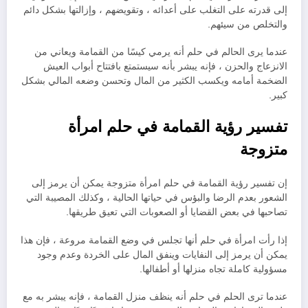
إلى قدرته على التغلب على أعدائه ، وتقويضهم ، وإزالتها بشكل دائم
والتخلص من سيئهم.
عندما يرى الحالم في حلم أنه يرمي كيسًا من القمامة ويعاني من
الانزعاج والحزن ، فإنه يبشر بأنه سيستمتع بافتتاح أبواب العيش
الضخمة أمامه ويكسب الكثير من المال وتحسن وضعه المالي بشكل
كبير.
تفسير رؤية القمامة في حلم امرأة
متزوجة
إن تفسير رؤية القمامة في حلم امرأة متزوجة يمكن أن يرمز إلى
الشعور بعدم الرضا والبؤس في حياتها الحالية ، وكذلك المصيبة التي
تصاحبها في بعض القضايا أو الصعوبات التي تعيق طريقها.
إذا رأت امرأة في حلم أنها تجلس في وضع القمامة مروعة ، فإن هذا
يمكن أن يرمز إلى النفايات وينفق المال على الخردة وعدم وجود
مسؤولية كاملة تجاه منزلها أو أطفالها.
عندما ترى الحلم في حلم أنه ينظف منزل القمامة ، فإنه يبشر به مع