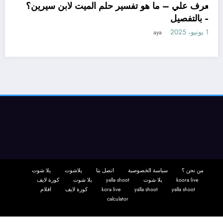
تعرف علي – ما هو تفسير حلم الميت لابن سيرين
– بالتفصيل
11 يونيو، 2025
aya
م
من نحن ؟
سياسة الخصوصية
اتصل بنا
يلاشوت
يلا شوت
koora live
يلا شوت
yalla shoot
يلا شوت
كورة لايف
yalla shoot
yalla shoot
kora live
كورة لايف
افلام
calculator