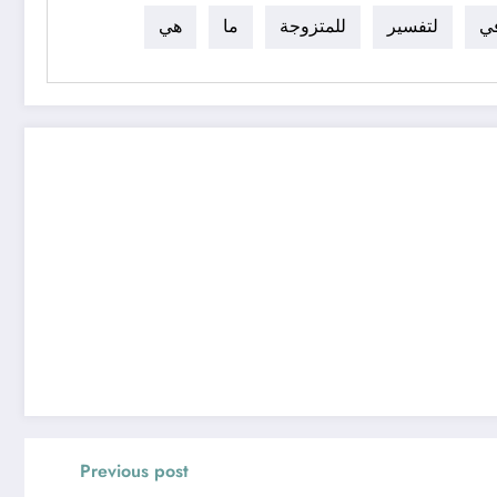
ي
لتفسير
للمتزوجة
ما
هي
Previous post