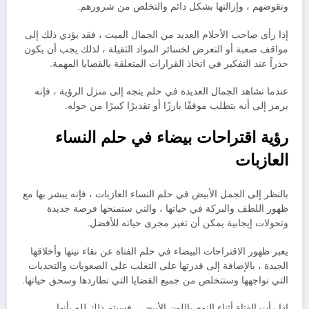
وتقوضهم ، وإزالتها بشكل دائم والتخلص من شرورهم.
إذا رأى صاحب الأحلام العديد من الجمال الميت ، فقد يؤدي ذلك إلى
مواقف صعبة أو التعرض لخسائر المواد الثقيلة ، لذلك يجب أن يكون
حذراً عند التفكير في اتخاذ القرارات المتعلقة بالقضايا المهمة.
عندما تشاهد الجمال العديدة في حلم يتجه إلى منزل الرؤية ، فإنه
يرمز إلى أنه يتطلب موقفًا بارزًا أو تقديرًا كبيرًا من حوله.
رؤية اقتراحات بيضاء في حلم النساء
العازبات
بالنظر إلى الجمل الأبيض في حلم النساء العازبات ، فإنه يبشر بها مع
ظهور اللطف والبركة في حياتها ، والتي ستمنحها فرصة جديدة
وتحولات إيجابية يمكن أن تغير مجرى حياته للأفضل.
يعبر ظهور الاقتراحات البيضاء في حلم الفتاة عن نقاء نيتها وأخلاقها
الجيدة ، بالإضافة إلى قدرتها على التغلب على الصعوبات والتحديات
التي تواجهها وستتخلص من جميع القضايا التي تطاردها وسحق حياتها.
إذا رأت الفتاة أثناء النوم باللون الأبيض ، فسيتم ذلك لله بأنها