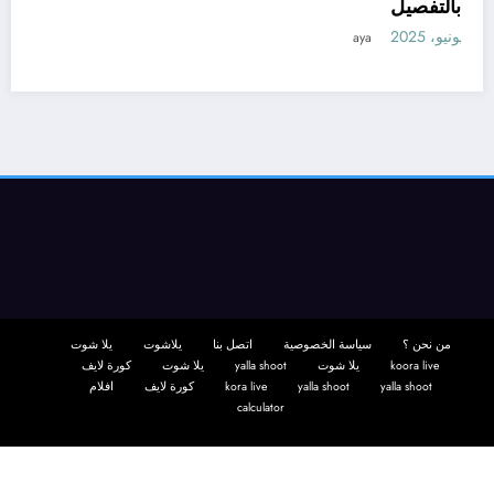
– بالتفصيل
11 يونيو، 2025
aya
من نحن ؟
سياسة الخصوصية
اتصل بنا
يلاشوت
يلا شوت
koora live
يلا شوت
yalla shoot
يلا شوت
كورة لايف
yalla shoot
yalla shoot
kora live
كورة لايف
افلام
calculator