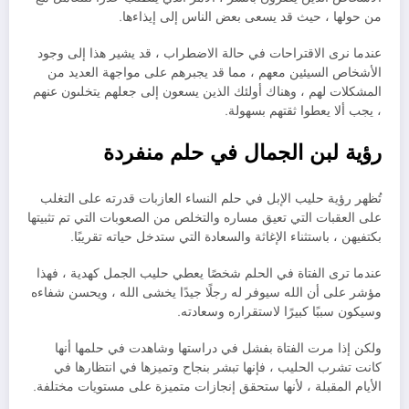
من حولها ، حيث قد يسعى بعض الناس إلى إيذاءها.
عندما نرى الاقتراحات في حالة الاضطراب ، قد يشير هذا إلى وجود
الأشخاص السيئين معهم ، مما قد يجبرهم على مواجهة العديد من
المشكلات لهم ، وهناك أولئك الذين يسعون إلى جعلهم يتخلىون عنهم
، يجب ألا يعطوا ثقتهم بسهولة.
رؤية
لبن
الجمال في حلم منفردة
تُظهر رؤية حليب الإبل في حلم النساء العازبات قدرته على التغلب
على العقبات التي تعيق مساره والتخلص من الصعوبات التي تم تثبيتها
بكتفيهن ، باستثناء الإغاثة والسعادة التي ستدخل حياته تقريبًا.
عندما ترى الفتاة في الحلم شخصًا يعطي حليب الجمل كهدية ، فهذا
مؤشر على أن الله سيوفر له رجلًا جيدًا يخشى الله ، ويحسن شفاءه
وسيكون سببًا كبيرًا لاستقراره وسعادته.
ولكن إذا مرت الفتاة بفشل في دراستها وشاهدت في حلمها أنها
كانت تشرب الحليب ، فإنها تبشر بنجاح وتميزها في انتظارها في
الأيام المقبلة ، لأنها ستحقق إنجازات متميزة على مستويات مختلفة.