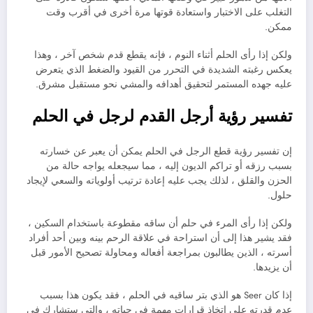
التغلب على الاختبار واستعادة قوتها مرة أخرى في أقرب وقت
ممكن.
ولكن إذا رأى الحلم أثناء النوم ، فإنه يقطع قدم شخص آخر ، وهذا
يعكس رغبته الشديدة في التحرر من القيود والضغط الذي يتعرض
عليه جهده المستمر لتحقيق أهدافه والمشي نحو مستقبل مشرق.
تفسير رؤية أرجل القدم لرجل في الحلم
إن تفسير رؤية قطع الرجل في الحلم يمكن أن يعبر عن خسارته
بسبب رزقه أو تراكم الديون إليه ، مما سيجعله يواجه حالة من
الحزن والقلق ، لذلك يجب عليه إعادة ترتيب أولوياته والسعي لإيجاد
حلول.
ولكن إذا رأى المرء في حلم أن ساقه مقطوعة باستخدام السكين ،
فقد يشير هذا إلى أن استراحة في علاقة الرحم بينه وبين أحد أفراد
أسرته ، الذين يطالبون بمراجعة أفعاله ومحاولة تصحيح الأمور قبل
أن يزيدها.
إذا كان Seer هو الذي بتر ساقيه في الحلم ، فقد يكون هذا بسبب
عدم قدرته على اتخاذ قرارات مهمة في حياته ، والتي ستشارك في