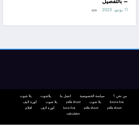
– بالتفصيل
11 يونيو، 2025
 ما هو تأويل ابن سيرين لتفسير حلم
تزوجة؟ – بالتفصيل
aya
من نحن ؟
سياسة الخصوصية
اتصل بنا
يلاشوت
يلا شوت
koora live
يلا شوت
yalla shoot
يلا شوت
كورة لايف
yalla shoot
yalla shoot
kora live
كورة لايف
افلام
calculator