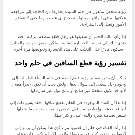
رؤية شخص مذهول في حلم السيدة يحذرها من الحاجة إلى مراجعة
علاقتها به في الواقع ومحاولة تصحيح أي عيب بينهما حتى لا تتفاقم
الأمور وتصل إلى استراحة.
إذا رأى مالك الحلم أن شقيقها هو رجل قطع منطقة الركبة ، فقد
يؤدي ذلك إلى تعرضه للخسارة المالية ، ولكن بفضل جهوده والمثابرة
، سيكون قادرًا على التغلب على هذه الخسارة وتعويضها مرة أخرى.
تفسير رؤية قطع الساقين في حلم واحد
يمكن أن يشير تفسير رؤية قطع القدم في حلم النساء العازبات إلى
وجود رجل يسعى إلى سؤال يدها ، ولكن يجب أن تكون حذراً معه ،
لأنها قد تكون شخصًا غير صالح أو تمنح نوايا غير سارة لها.
إذا بدا أن الفتاة الموجودة في الحلم تقطع ساقها ، فقد يشير ذلك إلى
أنها قد خدعت وإحباطها من قبل شخص بالقرب منه ، مما يجعلها
تشعر بصدمة كبيرة والله أعلى وأكثر علمًا.
إذا رأت الفتاة في حلم أن قدميها بتر ، فإن هذا يمكن أن يرمز إلى
آلامها من تدهور كبير في وضعها المالي ، لكنها ستكون قادرة على