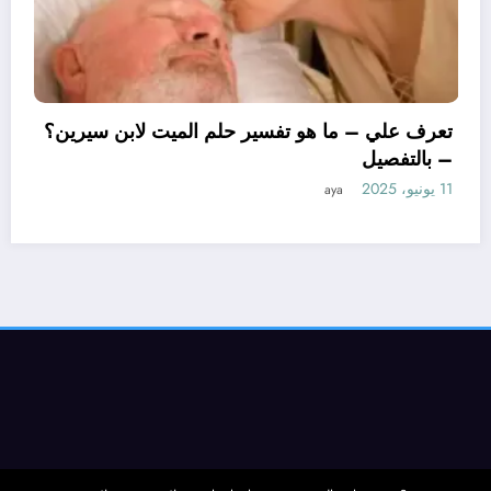
تعرف علي – ما هو تفسي
– بالتفصيل
11 يونيو، 2025
aya
يل ابن سيرين لتفسير حلم
التفصيل