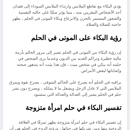
يؤدي البكاء مع تقاطع الملابس وارتداء الملابس السوداء إلى فقدان
أحد الأشخاص المقربين منه ، مما يؤثر سلبًا على حالته النفسية
والشعور المستمر بالحزن والانزعاج وبكاء الموتى في الحلم ، يظهر
حاجته للصلاة والصلاة.
رؤية البكاء على الموتى في الحلم
إن رؤية البكاء من الموتى في الحلم تشير إلى مرور الحالم بأزمة
مالية خطيرة وتراكم العديد من الديون وعندما يرى الشخص في
حلمه أنه يبكي في شخص ميت ، فإن هذا يثبت أنه يتدهور صحته
وإصاباتها لبعض الأمراض.
يراقبه في الحلم أنه يصرخ على الحاكم المتوفى ، يصرخ بقوة ويمزق
الملابس التي لا عادل الرجل ويشغل ما لا يملكه ، ويصرخ دون نشر
حلم في الحلم يشير إلى العدالة والعدالة التي ستسود.
تفسير البكاء في حلم امرأة متزوجة
إن تفسير البكاء في حلم امرأة متزوجة يظهر تمزقًا في العلاقة
الزوجية بينها وبين شريكها في حياتها ، ورؤية الزوج في الحلم هي أن