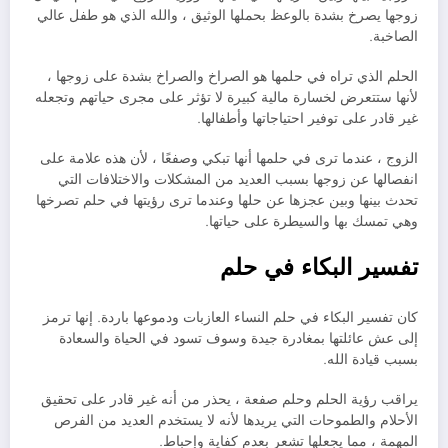
زوجها يصرخ بشدة بالوعظ بحملها الوثيق ، والله الذي هو طفل عالي
الصاخبة.
الحلم الذي تراه في حلمها هو الصراخ والصراخ بشدة على زوجها ،
لأنها ستتعرض لخسارة مالية كبيرة لا تؤثر على مجرى حياتهم وتجعله
غير قادر على توفير احتياجاتها وأطفالها.
الزوج ، عندما ترى في حلمها أنها تبكي وصفعًا ، لأن هذه علامة على
انفصالها عن زوجها بسبب العديد من المشكلات والاختلافات التي
تحدث بينها وبين عجزها عن حلها وعندما ترى رؤيتها في حلم تصرخها
وهي تمسك بها والسيطرة على حياتها.
تفسير البكاء في حلم
كان تفسير البكاء في حلم النساء العازبات ودموعها باردة. إنها ترمز
إلى عش عائلتها بمغادرة جيدة وسوف تسود في الحياة والسعادة
بسبب قيادة الله.
يراقب رؤية الحلم وحلم صفعة ، يحذر من أنه غير قادر على تحقيق
الأحلام والطموحات التي يريدها لأنه لا يستخدم العديد من الفرص
المهمة ، مما يجعلها تشعر بعدم كفاية وإحباط.