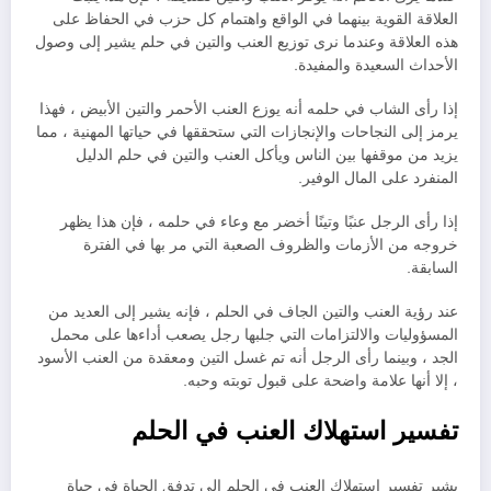
العلاقة القوية بينهما في الواقع واهتمام كل حزب في الحفاظ على
هذه العلاقة وعندما نرى توزيع العنب والتين في حلم يشير إلى وصول
الأحداث السعيدة والمفيدة.
إذا رأى الشاب في حلمه أنه يوزع العنب الأحمر والتين الأبيض ، فهذا
يرمز إلى النجاحات والإنجازات التي ستحققها في حياتها المهنية ، مما
يزيد من موقفها بين الناس ويأكل العنب والتين في حلم الدليل
المنفرد على المال الوفير.
إذا رأى الرجل عنبًا وتينًا أخضر مع وعاء في حلمه ، فإن هذا يظهر
خروجه من الأزمات والظروف الصعبة التي مر بها في الفترة
السابقة.
عند رؤية العنب والتين الجاف في الحلم ، فإنه يشير إلى العديد من
المسؤوليات والالتزامات التي جلبها رجل يصعب أداءها على محمل
الجد ، وبينما رأى الرجل أنه تم غسل التين ومعقدة من العنب الأسود
، إلا أنها علامة واضحة على قبول توبته وحبه.
تفسير استهلاك العنب في الحلم
يشير تفسير استهلاك العنب في الحلم إلى تدفق الحياة في حياة