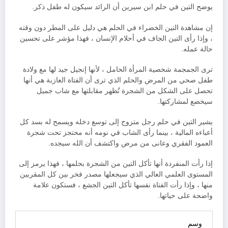
يوضح التين في حلم ابن سيرين أن الرائد سيكون له طفل ذكر.
إن مشاهدة التين الخضراء في الحلم هي دليل على المطر دون وقته
، وإذا رأى التين الجاف في أحلام الإنسان ، فهذا مؤشر على تحسين
حالة عمله.
ترى الجمجمة شخصية المرأة الحامل ، لأنها إنجيل جيد لها مع ولادة
طفل صحي من المرض والحلم الذي ترى أن الفتاة العازبة هي أنها
تحصل على الشكل من الشجرة تُظهر مقابلتها مع شاب جميل
سيخضع لمشاركتها.
يشير التين في حلم رجل متزوج إلى توسع دخله ويسمح له بسد كل
أعباءه المالية ، بينما رأى الشاب في نومه أنه محتجز تحت شجرة
العمود الفقري وعانى من مرض واكتشف أن الله سيجده.
إذا رأت المنفردة أنها تأكل التين من الشجرة بحلمها ، فهذا يرمز إلى
المستوى العلمي العالي الذي سيجعلها مصدر فخر بين كل المقربين
منها ، وإذا رأت الفتاة نفسها تأكل التين الجشع ، فستكون علامة
واضحة على حياتها.
وسم