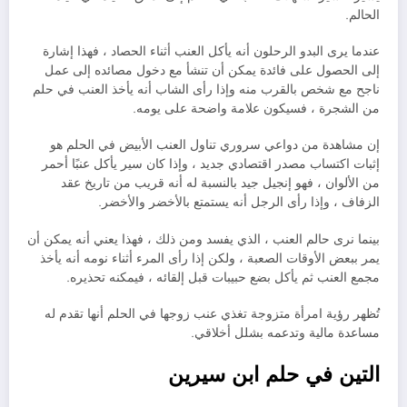
الحالم.
عندما يرى البدو الرحلون أنه يأكل العنب أثناء الحصاد ، فهذا إشارة
إلى الحصول على فائدة يمكن أن تنشأ مع دخول مصائده إلى عمل
ناجح مع شخص بالقرب منه وإذا رأى الشاب أنه يأخذ العنب في حلم
من الشجرة ، فسيكون علامة واضحة على يومه.
إن مشاهدة من دواعي سروري تناول العنب الأبيض في الحلم هو
إثبات اكتساب مصدر اقتصادي جديد ، وإذا كان سير يأكل عنبًا أحمر
من الألوان ، فهو إنجيل جيد بالنسبة له أنه قريب من تاريخ عقد
الزفاف ، وإذا رأى الرجل أنه يستمتع بالأخضر والأخضر.
بينما نرى حالم العنب ، الذي يفسد ومن ذلك ، فهذا يعني أنه يمكن أن
يمر ببعض الأوقات الصعبة ، ولكن إذا رأى المرء أثناء نومه أنه يأخذ
مجمع العنب ثم يأكل بضع حبيبات قبل إلقائه ، فيمكنه تحذيره.
تُظهر رؤية امرأة متزوجة تغذي عنب زوجها في الحلم أنها تقدم له
مساعدة مالية وتدعمه بشلل أخلاقي.
التين في حلم ابن سيرين