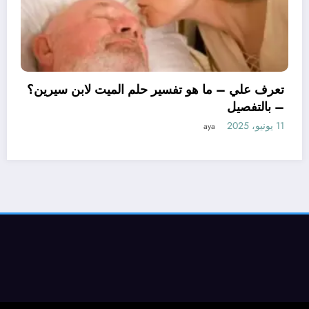
تعرف 
– بال
11 يونيو، 2025
 علي – ما هو تأويل ابن سيرين لتفسير حلم
اور للمتزوجة؟ – بالتفصيل
aya