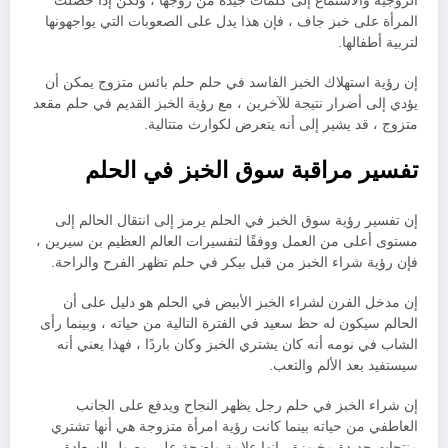
الزوجية والاستماع إلى كلمات جيدة من زوجها ، ولكن إذا حصلت
المرأة على خبز جاف ، فإن هذا يدل على الصعوبات التي يواجهونها
لتربية أطفالها.
إن رؤية استهلاك الخبز الفاسد في حلم حلم بائس متزوج يمكن أن
يؤدي إلى أضرار نتيجة للآخرين ، مع رؤية الخبز القديم في حلم مقعد
متزوج ، قد يشير إلى أنه يتعرض لكوارث متتالية.
تفسير مراقبة سوق الخبز في الحلم
إن تفسير رؤية سوق الخبز في الحلم يرمز إلى انتقال الحالم إلى
مستوى أعلى من العمل ووفقًا لتفسيرات العالم العظيم بن سيرين ،
فإن رؤية شراء الخبز من قبل بيكر في حلم تظهر الفرح والراحة.
إن مدخل الفرن لشراء الخبز الأبيض في الحلم هو دليل على أن
الحالم سيكون له حظ سعيد في الفترة التالية من حياته ، وبينما رأى
الشاب في نومه أنه كان يشتري الخبز وكان باردًا ، فهذا يعني أنه
سيستفيد بعد الألم والتعب.
إن شراء الخبز في حلم رجل يظهر النجاح ويدفع على الجانب
العاطفي من حياته بينما كانت رؤية امرأة متزوجة هي أنها تشتري
منتجات جديدة مخبوزة ، إنها علامة واضحة على وصول السعادة