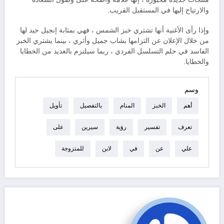
والارتياح إليها في المستقبل القريب.
وإذا رأى الأغنية أنها تشتري خبز الشمس ، فهي بمثابة إنجيل جيد لها
من خلال الإعلان عن التزامها بشاب جميل وأثري ، بينما يشتري الخبز
الفاسد في حلم التسلسل الفردي ، ربما سيلتزم بالعديد من الخطايا
والخطايا.
وسم
أهم
الخبز
المنام
بالتفصيل
تأويل
تعرف
تفسير
رؤية
سيرين
على
علي
عن
في
لابن
للمتزوجة