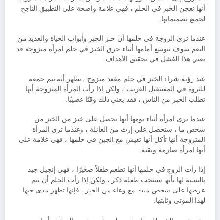
أنها تعجن الخبز في الحلم ، فهي علامة واضحة على التطبيق الناجح
لجميع تصميماتها.
عندما ترى الزوجة في حلمها أن خبز الخبز وأبواب الحياة والعديد من
النعم سوف تتوسع أمامها أثناء حرق الخبز في حلم امرأة متزوجة قد
يعني هذا الفشل في تحقيق الأهداف.
عند رؤية شراء الخبز في حلم مقعد متزوج ، يظهر أنه يتم جمعه
للثروة في المستقبل القريب ، ولكن إذا رأت المرأة المتزوجة أنها
تطلب الخبز من الناس ، فقد يعني ذلك وقتًا عصيبًا.
عندما ترى امرأة أثناء نومها أنها تحصل على خبز من الخبز من
شخص ما ، ستحصل على إرث من العائلة ، وعندما ترى المرأة
المتزوجة أنها تأكل أنها تعيش مع الجبن في حلمها ، فهي علامة على
أنها امرأة صارمة ونقية.
إذا رأت الزوج في حلمها أنها تطعم طفلاً صغيرًا ، فهي إنجيل جيد
بالنسبة لها بأنها ستنجب طفلة ذكر ، ولكن إذا رأت الحلم أن يتم
عرضها على شخص ميت مع وعاء من الخبز ، فإنها تظهر مدى حبها
لهذا الموتى وثابتها.