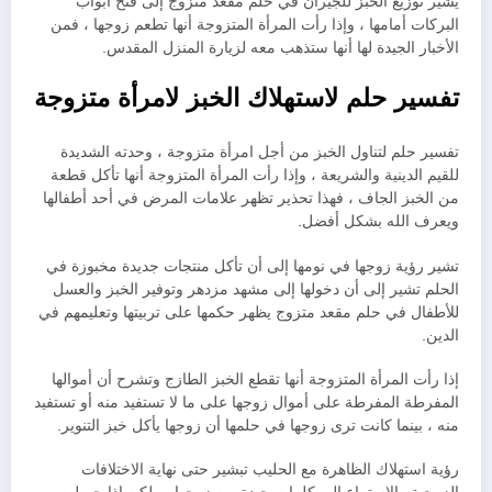
يشير توزيع الخبز للجيران في حلم مقعد متزوج إلى فتح أبواب
البركات أمامها ، وإذا رأت المرأة المتزوجة أنها تطعم زوجها ، فمن
الأخبار الجيدة لها أنها ستذهب معه لزيارة المنزل المقدس.
تفسير حلم لاستهلاك الخبز لامرأة متزوجة
تفسير حلم لتناول الخبز من أجل امرأة متزوجة ، وحدته الشديدة
للقيم الدينية والشريعة ، وإذا رأت المرأة المتزوجة أنها تأكل قطعة
من الخبز الجاف ، فهذا تحذير تظهر علامات المرض في أحد أطفالها
ويعرف الله بشكل أفضل.
تشير رؤية زوجها في نومها إلى أن تأكل منتجات جديدة مخبوزة في
الحلم تشير إلى أن دخولها إلى مشهد مزدهر وتوفير الخبز والعسل
للأطفال في حلم مقعد متزوج يظهر حكمها على تربيتها وتعليمهم في
الدين.
إذا رأت المرأة المتزوجة أنها تقطع الخبز الطازج وتشرح أن أموالها
المفرطة المفرطة على أموال زوجها على ما لا تستفيد منه أو تستفيد
منه ، بينما كانت ترى زوجها في حلمها أن زوجها يأكل خبز التنوير.
رؤية استهلاك الظاهرة مع الحليب تبشير حتى نهاية الاختلافات