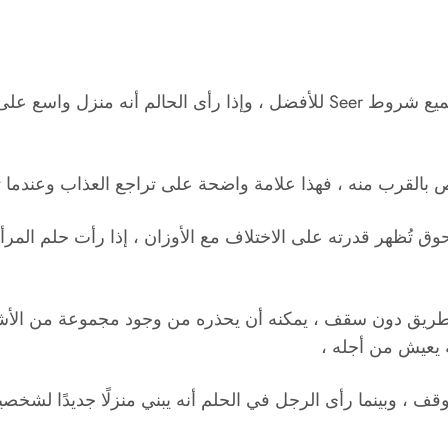
يشير تفسير حلم بناء منزل جديد إلى أقرب فرجا ويغير جميع شروط Seer للأفض
 بالقرب منه ، فهذا علامة واضحة على تراجع العذاب وعندما تر
ُظهر قدرته على الاختلاف مع الأوزان ، إذا رأت حلم المرأة ا
على الطريق دون سقف ، يمكنه أن يحذره من وجود مجموعة من ال
 يعيش من أجله ،
قف ، وبينما رأى الرجل في الحلم أنه يبني منزلًا جديدًا لشخ