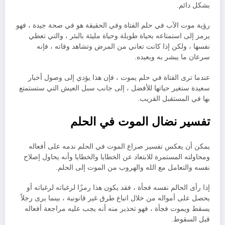
بشكل دائم.
رؤية موت الآب في حلم الفتاة وفي الحقيقة هو في صحة جيدة ، فهو
يرمز إلى استمتاعه بحياة طويلة وحياة مليئة بالبئر ، والتي تعطي
نفسها ، ولكن إذا كانت تعاني من المرض وتشاهد وفاته ، فإنه
سرعان ما يبشر به ويعيده.
عندما ترى الفتاة في حلم يموت ، فإن هذا يؤدي إلى وصول أخبار
سعيدة ستغير حياتها للأفضل ، إلى جانب سبل العيش التي ستستمتع
بها في المستقبل القريب.
تفسير نضال الموت في الحلم
يمكن أن يعكس تفسير صراع الموت في الحلم ندمه على أفعاله
ومحاولته المستمرة للابتعاد عن الخطايا والخطايا وأنه يحاول إصلاح
نفسه والتعامل مع الله والهروب من الموت إلى الحلم.
إذا رأى الحالم نفسه فجأة ، فقد يكون هذا رمزًا لرغباته لرغباته أو
يحصل على أمواله من خلال اتباع طرق غير قانونية ، بينما يرى رجلاً
يسقط ويموت فجأة ، فهو تحذير منه أنه يجب عليه مراجعة أفعاله
قبل السقوط.