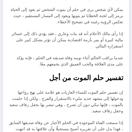
يمكن لأي شخص يرى في حلم أن يموت الشخص ثم يعود إلى الحياة
يرمز إلى لجنة الخطايا ثم يتوبها ويعود إلى المسار المستقيم ، حيث
تعكس الرؤية رغبته في تصحيح الأخطاء.
إذا رأى مالك الأحلام أنه قد مات وعاري ، فقد يؤدي ذلك إلى خسائر
مالية كبيرة أو يمر بأزمة اقتصادية يمكن أن تؤثر بشكل كبير على
استقراره المالي.
عندما يراقب الحالم أثناء نومه وفاة صديقه في الحلم ، فإنه يؤكد
على مدى العلاقة والحب العميق الذي يجمعهم معًا.
تفسير حلم الموت من أجل
إن تفسير حلم الموت للنساء العازبات هو علامة على نهج زواجها
ودخولها إلى مشهد جديد مليء بالاستقرار والفرح ، ولكن إذا حلمت
بالموت ، فإنها تبكي دون أن تصرخ ، وهي تبشر بها بحفل زفاف سعيد
وحفل زفاف سعيد.
إذا سمعت الفتاة الموجودة في الحلم الأخبار عن وفاة صديقها السابق
، فهذا يدل على أن تقريره أصبح مستحيلًا وأن علاقتها به قد انتهت