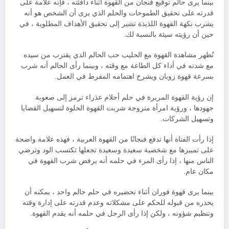
بينما يرى حالم توقيع فنجان من القهوة أثناء دافئته ، فإنه علامة على
قدرته على تحقيق الطموحات والحلم الذي يرى أن الشخص هو أنه
يشرب نكهة القهوة اللذيذة تشير إلى تحقيق الأهداف المطلوبة ، في
حين أن رؤيته سيئة بالنسبة لك.
تُظهر مشاهدة القهوة مع الحليب حب الحالم الذي يقترب من سيده
مع شدته في أداء كل الطاعة مع وقته ، وبينما رأى الحالم أنه شرب
بسرعة قهوة زوبان ويشرح اهتمامه المفرط في العمل.
إن رؤية القهوة المريرة في حلم أحلام عذراء ترمز إلى صعوبة
جهودها ، ورؤية امرأة متزوجة شربت القهوة الحلوة لتسهيل القضايا
وتسهيل الشركات.
إذا رأت الفتاة أنها تدفع فنجانًا من القهوة العربية ، فهذه علامة واضحة
على تمييزها مع شخصية سعيدة وسعيدة تجعلها تكتسب الود وترضي
الناس منها ، إذا رأى المرء في حلمه أنه يرفض شرب القهوة في
مكان عام.
بينما يرى قهوة فوران أثناء تحضيره في حلم حالم واحد ، يمكنه أن
يحذره من قبوله للحكم على مشكلاته وعدم قدرته على إدارة وقته
وتنظيم شؤونه ، ولكن إذا رأى الرجل في حلمه أنه يقدم القهوة.