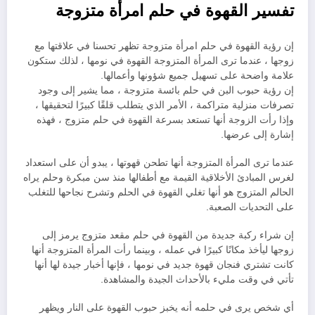
تفسير القهوة في حلم امرأة متزوجة
إن رؤية القهوة في حلم امرأة متزوجة تظهر تحسنا في علاقتها مع
زوجها ، عندما ترى المرأة المتزوجة القهوة في نومها ، لذلك ستكون
علامة واضحة على تسهيل جميع شؤونها وأعمالها.
إن رؤية حبوب البن في حلم بائسة متزوجة ، مما يشير إلى وجود
تصرفات منزلية متراكمة ، الأمر الذي يتطلب قلقًا كبيرًا لتحقيقها ،
وإذا رأت الزوجة أنها تستعد بسرعة القهوة في حلم متزوج ، فهذه
إشارة إلى عرضها.
عندما ترى المرأة المتزوجة أنها تطحن قهوتها ، يبدو أن على استعداد
لغرس المبادئ الأخلاقية القيمة مع أطفالها منذ سن مبكرة وحلم يراه
الحالم المتزوج هو أنها تغلي القهوة في الحلم وتشرح نجاحها للتغلب
على التحديات الصعبة.
إن شراء ركبة جديدة من القهوة في حلم مقعد متزوج يرمز إلى
زوجها ليأخذ مكانًا كبيرًا في عمله ، وبينما رأت المرأة المتزوجة أنها
كانت تشتري فنجان قهوة جديد في نومها ، فإنها أخبار جيدة لها أنها
تأتي في وقت مليء بالأحداث الجيدة والمشاهدة.
أي شخص يرى في حلمه أنه يخبز حبوب القهوة على النار ويظهر