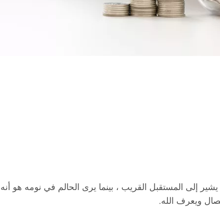
Seer بأنه سيكون لديه طفل يشير إلى المستقبل القريب ، بينما يرى الحالم ف
فصال ويعرف الله.