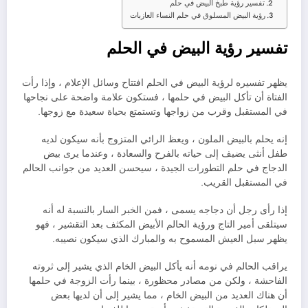
تفسير رؤية طبخ البيض في حلم
رؤية البيض المسلوق في حلم النساء العازبات
تفسير رؤية البيض في الحلم
يظهر تفسيره لرؤية البيض في الحلم افتتاح وسائل الإعلام ، وإذا رأت
الفتاة أن تأكل البيض في حلمها ، فستكون علامة واضحة على نجاحها
في المستقبل وقرب من زواجها وتستمتع بحياة سعيدة مع زوجها.
إنه يحلم بالبيض الملون ، ويعظ الرائي المتزوج بأنه سيكون لديه
طفل أنثى يضيف إلى حياته بالفرح والسعادة ، وعندما يرى بيض
الدجاج في حلم التطورات الجيدة ، سيحسن العديد من جوانب الحالم
في المستقبل القريب.
إذا رأى رجل أن دجاجه يسمى ، فمن الخبر السار بالنسبة له أنه
سيتلقى أمير التاج ورؤية الحالم الأبيض المكثف بعد التقشير ، فهو
يظهر سبل العيش المسموح به والمبارك الذي سيكون نصيبه.
يراقب الحالم في نومه أنه يأكل البيض الخام الذي يشير إلى ثروته
الفاحشة ، ولكن من مصادر محظورة ، بينما رأت الزوجة في حلمها
أن هناك العديد من البيض الخام ، مما يشير إلى أن لديها بعض