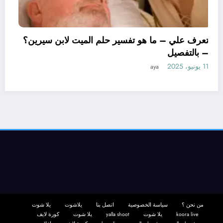
تعرف علي – ما هو تفسير حلم الميت لابن س
– بالتفصيل
11 يونيو، 2025
aya
 حلم
من نحن ؟
سياسة الخصوصية
اتصل بنا
يلاشوت
يلا شوت