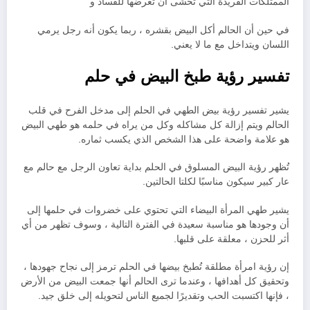
الممتلكات الفريدة التي تخشى أن تعرضها للفساد و
في حين أن الحالم أكل البيض بقشره ، ربما يكون أنه رجل يرمي
اللسان ويتداخل مع ما لا يعني.
تفسير رؤية طبخ البيض في حلم
يشير تفسير رؤية بيض الطهي في الحلم إلى مدخل الفرح في قلب
الحالم ويتم إزالة كل مشاكله وكل من يراه في حلمه هو طهي البيض
هو علامة واضحة على هذا الشخص الذي يكسب ثماره.
تُظهر رؤية البيض المسلوق في الحلم بداية تعاون الرجل مع حالم مع
عار كبير سيكون مناسبًا لكلتا الحالتين.
يشير طهي المرأة البيضاء التي تحتوي على خضروات في حلمها إلى
أن وجودها هو مناسبة سعيدة في الفترة التالية ، وسوف تظهر من أي
أثر للحزن ، معلقة على قلبها.
إن رؤية امرأة مطلقة تُطبخ بيضها في الحلم ترمز إلى نجاح جهودها ،
وتحقيق كل أهدافها ، وعندما ترى الحالم أنها جمعت البيض من الأرض
، فإنها اكتسبت الحب وتقديرًا لجميع الناس لتحويله إلى خلق جيد.