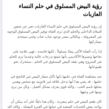
رؤية البيض المسلوق في حلم النساء
العازبات
إن رؤية البيض المسلوق في حلم النساء العازبات تعبر عن شعور
السلام الداخلي والحلم الذي ترى الفتاة توفير البيض المسلوق للوجوه
غير المعروفة ، وبالتالي تبشر بوجود شاب شاب وغني سيخدم
مشاركتها.
إذا رأت الفتاة الأكبر بيضًا مسلولاً ، لكنها فاسدة ، فهي علامة على
نجاحها وتميزها الأكاديمي بأنها تتمتع بدرجات عالية وعندما ترى الحلم
غير المتزوج وهي تفقد البيض المسلوق في الحلم ، ستتحرك نحو
طموحاتها.
عند مشاهدة الفتاة في حلمها بأنها تأكل صفار البيض غير الناضج في
حلمها ، قد يعني هذا أنها تدخل علاقة غير قانونية مع شخص وهمي
يحتلها باسم الحب ، والله قوي يعرف بشكل أفضل ، وكل من يرى
نومها في وجهها.
كان طعم البيض في حلم منفردة ، وكان هذا دليلًا على أنه يمكن أن
يواجه بعض التحديات الصعبة في حياتها في الفترة المقبلة ، والله كله