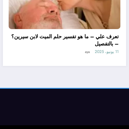
تعرف علي – ما
– بالتفصيل
11 يونيو، 2025
ya
ا هو تأويل ابن سيرين لتفسير حلم
وجة؟ – بالتفصيل
aya