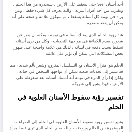
أحد أسنان Seer حتى يسقط على الأرض ، سيحذره من هذا الحلم ،
ويقترب من أحد أفراد أسرته ، والله يعرف كل شيء فقط ، ومن
يراه في نومه كل أسنانه يسقط ، ثم سيكون علامة واضحة على أنه
يمكن أن يفقد مصدره.
عند رؤية الحالم الذي يمتلك أسنانه في نومه ، يمكنه أن يعبر عن
شعوره بعدم الكفاءة في مواجهة التحديات ، وكل من يرى أسنانه
تسقط بسبب دفعه في لسانه ، لذلك هي علامة واضحة على ظهور
بعض المشكلات التي يمكن أن تؤثر على عائلته.
الحلم هو اهتزاز الأسنان مع التسلسل المتزوج وشعر بألم شديد ، مما
قد يشير إلى تحديات صعبة يمكن أن يواجهها الشخص في حياته ،
ولكن إذا رأى المرء في نومه أنه أمسك أسنانه بعد سقوطه على
الأرض ، فهذا يشير إلى شريكه.
تفسير رؤية سقوط الأسنان العلوية في
الحلم
يشير تفسير رؤية سقوط الأسنان العلوية في الحلم إلى الصراعات
المستمرة بين الحالم وزوجته ، والله يعلم الحلم الذي ترى فيه المرأة