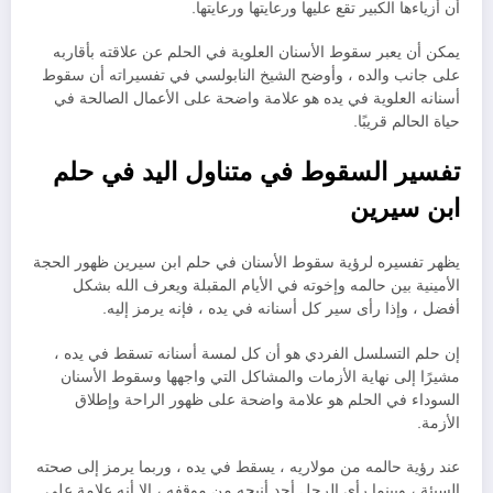
أن أزياءها الكبير تقع عليها ورعايتها ورعايتها.
يمكن أن يعبر سقوط الأسنان العلوية في الحلم عن علاقته بأقاربه
على جانب والده ، وأوضح الشيخ النابولسي في تفسيراته أن سقوط
أسنانه العلوية في يده هو علامة واضحة على الأعمال الصالحة في
حياة الحالم قريبًا.
تفسير السقوط في متناول اليد في حلم
ابن سيرين
يظهر تفسيره لرؤية سقوط الأسنان في حلم ابن سيرين ظهور الحجة
الأمينية بين حالمه وإخوته في الأيام المقبلة ويعرف الله بشكل
أفضل ، وإذا رأى سير كل أسنانه في يده ، فإنه يرمز إليه.
إن حلم التسلسل الفردي هو أن كل لمسة أسنانه تسقط في يده ،
مشيرًا إلى نهاية الأزمات والمشاكل التي واجهها وسقوط الأسنان
السوداء في الحلم هو علامة واضحة على ظهور الراحة وإطلاق
الأزمة.
عند رؤية حالمه من مولاريه ، يسقط في يده ، وربما يرمز إلى صحته
السيئة ، وبينما رأى الرجل أحد أنيجه من موقفه ، إلا أنه علامة على