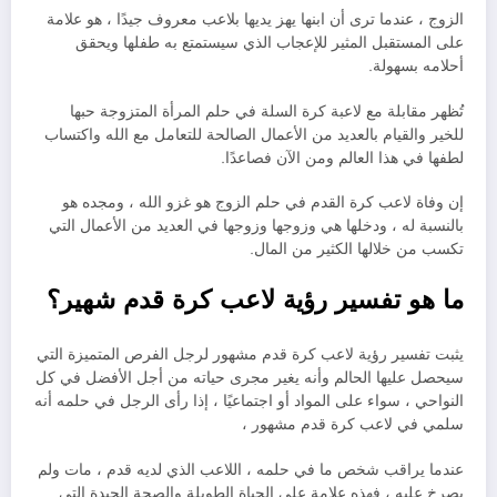
الزوج ، عندما ترى أن ابنها يهز يديها بلاعب معروف جيدًا ، هو علامة
على المستقبل المثير للإعجاب الذي سيستمتع به طفلها ويحقق
أحلامه بسهولة.
تُظهر مقابلة مع لاعبة كرة السلة في حلم المرأة المتزوجة حبها
للخير والقيام بالعديد من الأعمال الصالحة للتعامل مع الله واكتساب
لطفها في هذا العالم ومن الآن فصاعدًا.
إن وفاة لاعب كرة القدم في حلم الزوج هو غزو الله ، ومجده هو
بالنسبة له ، ودخلها هي وزوجها وزوجها في العديد من الأعمال التي
تكسب من خلالها الكثير من المال.
ما هو تفسير رؤية لاعب كرة قدم شهير؟
يثبت تفسير رؤية لاعب كرة قدم مشهور لرجل الفرص المتميزة التي
سيحصل عليها الحالم وأنه يغير مجرى حياته من أجل الأفضل في كل
النواحي ، سواء على المواد أو اجتماعيًا ، إذا رأى الرجل في حلمه أنه
سلمي في لاعب كرة قدم مشهور ،
عندما يراقب شخص ما في حلمه ، اللاعب الذي لديه قدم ، مات ولم
يصرخ عليه ، فهذه علامة على الحياة الطويلة والصحة الجيدة التي