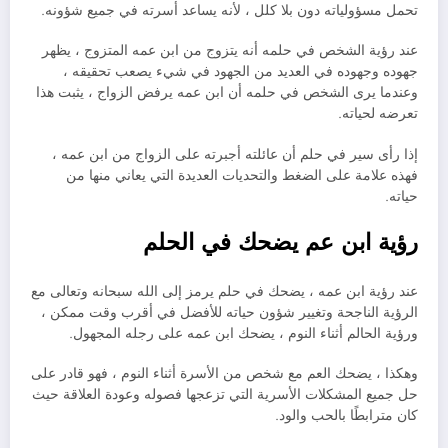
تحمل مسؤولياته دون بلا كلل ، لأنه يساعد أسرته في جميع شؤونه.
عند رؤية الشخص في حلمه أنه يتزوج من ابن عمه المتزوج ، يظهر
جهوده وجهوده في العديد من الجهود في شيء يصعب تحقيقه ،
وعندما يرى الشخص في حلمه أن ابن عمه يرفض الزواج ، يثبت هذا
تعرضه لحياته.
إذا رأى سير في حلم أن عائلته أجبرته على الزواج من ابن عمه ،
فهذه علامة على الضغط والتحديات العديدة التي يعاني منها من
حياته.
رؤية ابن عم يضحك في الحلم
عند رؤية ابن عمه ، يضحك في حلم يرمز إلى الله سبحانه وتعالى مع
الرؤية الناجحة وتغيير شؤون حياته للأفضل في أقرب وقت ممكن ،
ورؤية الحالم أثناء النوم ، يضحك ابن عمه على رجله المجهول.
وهكذا ، يضحك العم مع شخص من الأسرة أثناء النوم ، فهو قادر على
حل جميع المشكلات الأسرية التي تزعجها فصوله وعودة العلاقة حيث
كان مترابطًا بالحب والود.