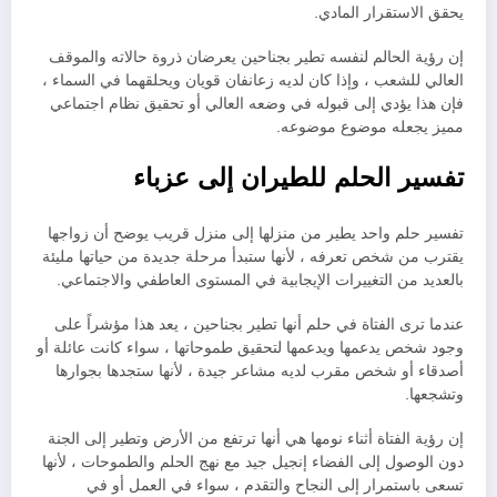
يحقق الاستقرار المادي.
إن رؤية الحالم لنفسه تطير بجناحين يعرضان ذروة حالاته والموقف
العالي للشعب ، وإذا كان لديه زعانفان قويان ويحلقهما في السماء ،
فإن هذا يؤدي إلى قبوله في وضعه العالي أو تحقيق نظام اجتماعي
مميز يجعله موضوع موضوعه.
تفسير الحلم للطيران إلى عزباء
تفسير حلم واحد يطير من منزلها إلى منزل قريب يوضح أن زواجها
يقترب من شخص تعرفه ، لأنها ستبدأ مرحلة جديدة من حياتها مليئة
بالعديد من التغييرات الإيجابية في المستوى العاطفي والاجتماعي.
عندما ترى الفتاة في حلم أنها تطير بجناحين ، يعد هذا مؤشراً على
وجود شخص يدعمها ويدعمها لتحقيق طموحاتها ، سواء كانت عائلة أو
أصدقاء أو شخص مقرب لديه مشاعر جيدة ، لأنها ستجدها بجوارها
وتشجعها.
إن رؤية الفتاة أثناء نومها هي أنها ترتفع من الأرض وتطير إلى الجنة
دون الوصول إلى الفضاء إنجيل جيد مع نهج الحلم والطموحات ، لأنها
تسعى باستمرار إلى النجاح والتقدم ، سواء في العمل أو في