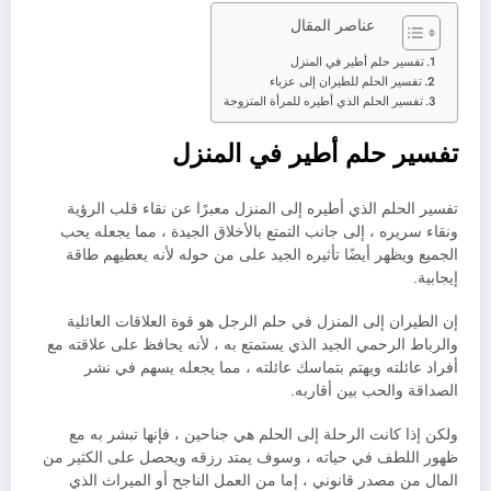
عناصر المقال
تفسير حلم أطير في المنزل
تفسير الحلم للطيران إلى عزباء
تفسير الحلم الذي أطيره للمرأة المتزوجة
تفسير حلم أطير في المنزل
تفسير الحلم الذي أطيره إلى المنزل معبرًا عن نقاء قلب الرؤية
ونقاء سريره ، إلى جانب التمتع بالأخلاق الجيدة ، مما يجعله يحب
الجميع ويظهر أيضًا تأثيره الجيد على من حوله لأنه يعطيهم طاقة
إيجابية.
إن الطيران إلى المنزل في حلم الرجل هو قوة العلاقات العائلية
والرباط الرحمي الجيد الذي يستمتع به ، لأنه يحافظ على علاقته مع
أفراد عائلته ويهتم بتماسك عائلته ، مما يجعله يسهم في نشر
الصداقة والحب بين أقاربه.
ولكن إذا كانت الرحلة إلى الحلم هي جناحين ، فإنها تبشر به مع
ظهور اللطف في حياته ، وسوف يمتد رزقه ويحصل على الكثير من
المال من مصدر قانوني ، إما من العمل الناجح أو الميراث الذي