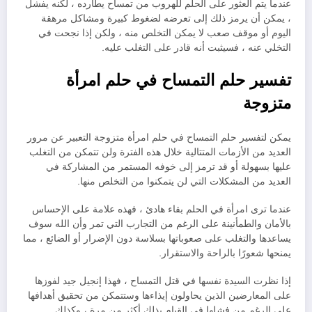
عندما يتم العثور على الحلم للهروب من تمساح يطارده ، لكنه يفشل
، يمكن أن يرمز ذلك إلى تعرضه لضغوط كبيرة ومشاكل مرهقة
اليوم أو موقف صعب لا يمكن التخلص منه ، ولكن إذا نجحت في
التخلي عنه ، فسيثبت أنه قادر على التغلب عليه.
تفسير حلم التمساح في حلم امرأة
متزوجة
يمكن لتفسير حلم التمساح في حلم امرأة متزوجة التعبير عن مرور
العديد من الأزمات المتتالية خلال هذه الفترة ولن تتمكن من التغلب
عليها بسهولة أو قد ترمز إلى خوفه المستمر من المشاركة في
العديد من المشكلات التي لن يتمكنوا من التخلص منها.
عندما ترى امرأة في الحلم بقاء هادئ ، فهذه علامة على الإحساس
بالأمان والطمأنينة على الرغم من التجارب التي تمر وأن الله سوف
يساعدها والتغلب على صعوباتها بسلاسة دون الإضرار أو الضائع ، مما
يمنحها شعورًا بالراحة والاستقرار.
إذا نظرت السيدة نفسها في قتل التمساح ، فهذا إنجيل جيد لفوزها
على المعارضين الذين يحاولون إيذاءها وستتمكن من تحقيق أهدافها
على الرغم من فشلها في القيام بذلك أكثر من مرة ، وكذلك