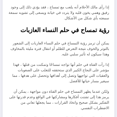
إذا رأى مالك الأحلام أنه يلعب مع تمساح ، فقد يؤدي ذلك إلى وجود
رفيق وهمي يخون قلبه ولا يتردد في خيانة ويسعى إلى تشويه سمعة
سمعته بأي شكل من الأشكال.
رؤية تمساح في حلم النساء العازبات
يمكن أن ترمز رؤية التمساح في حلم النساء العازبات إلى الشعور
بالتوتر والخوف نتيجة التعرض للظلم أو انتقال فترة مليئة بالمخاوف
وهذا سيكون له تأثير سلبي عليه.
إذا رأت الفتاة في حلم أنها تواجه تمساحًا وتمكنت من قتلها ، فهذا
مؤشر على النجاح الكبير الذي ستحققه للتغلب على الصعوبات
والعقبات التي تواجهها وتصل إلى أهدافها وتحصل على هدفها ، مما
سيغير مسار حياتها للأفضل.
ولكن عندما يظهر التمساح في حلم الفتاة دون مواجهة ، يمكن أن
يرمز هذا إلى تشتت أفكارها ومشاركتها في الواقع وعدم قدرتها على
التفكير بشكل صحيح واتخاذ القرارات ، مما يجعلها تعاني من
الاضطراب النفسي.